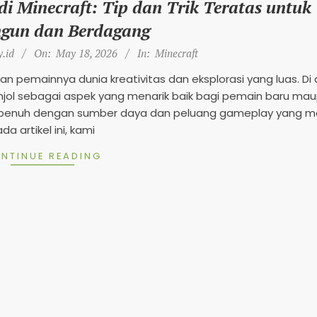
i Minecraft: Tip dan Trik Teratas untuk
e
gun dan Berdagang
g
.id
On:
May 18, 2026
In:
Minecraft
e
n
n pemainnya dunia kreativitas dan eksplorasi yang luas. Di
njol sebagai aspek yang menarik baik bagi pemain baru ma
d
i, penuh dengan sumber daya dan peluang gameplay yang me
s
da artikel ini, kami
M
NTINUE READING
o
b
i
l
e
2
0