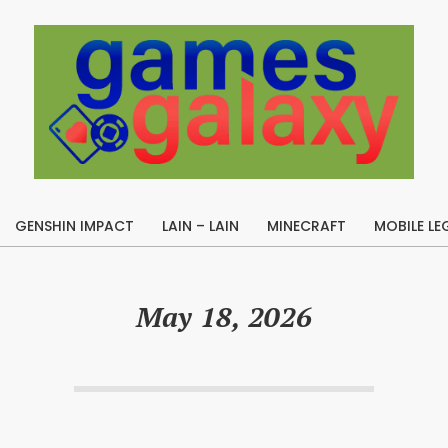
B
u
GENSHIN IMPACT
LAIN – LAIN
MINECRAFT
MOBILE LE
i
Primary
l
Navigation
Menu
d
May 18, 2026
A
p
e
x
L