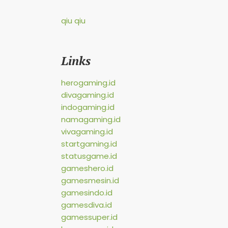
qiu qiu
Links
herogaming.id
divagaming.id
indogaming.id
namagaming.id
vivagaming.id
startgaming.id
statusgame.id
gameshero.id
gamesmesin.id
gamesindo.id
gamesdiva.id
gamessuper.id