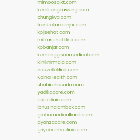
mimoosajkt.com
kembangkawung.com
chungiwa.com
ikanbakarcianjur.com
kpjisehat.com
mitrasehatklinik.com
kpbanjar.com
kemanggisanmedical.com
kliniknirmala.com
nouvelleklinik.com
KainaHealth.com
shabirahusada.com
yadikacare.com
astaclinic.com
ibnusinalombok.com
grahamedicalkurdi.com
dyanzacare.com
griyabromoclinic.com