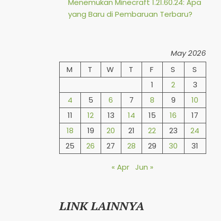
Menemukan Minecraft 1.21.60.24: Apa
yang Baru di Pembaruan Terbaru?
May 2026
M
T
W
T
F
S
S
1
2
3
4
5
6
7
8
9
10
11
12
13
14
15
16
17
18
19
20
21
22
23
24
25
26
27
28
29
30
31
« Apr
Jun »
LINK LAINNYA