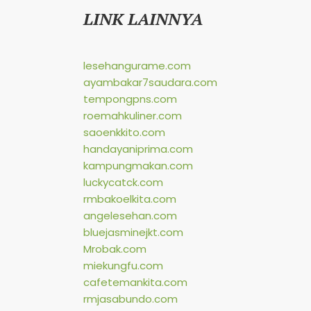
LINK LAINNYA
lesehangurame.com
ayambakar7saudara.com
tempongpns.com
roemahkuliner.com
saoenkkito.com
handayaniprima.com
kampungmakan.com
luckycatck.com
rmbakoelkita.com
angelesehan.com
bluejasminejkt.com
Mrobak.com
miekungfu.com
cafetemankita.com
rmjasabundo.com