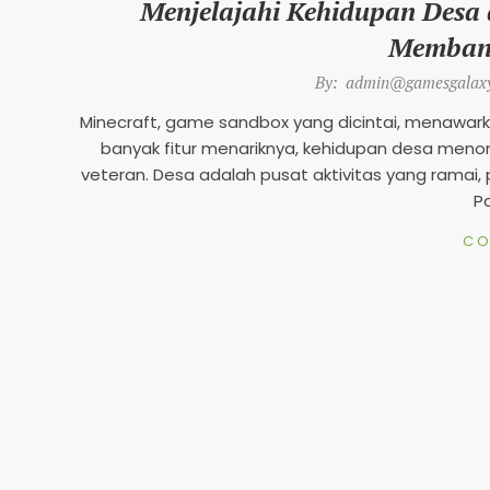
Menjelajahi Kehidupan Desa d
Memban
2026-
By:
admin@gamesgalaxy
05-
Minecraft, game sandbox yang dicintai, menawarka
18
banyak fitur menariknya, kehidupan desa meno
veteran. Desa adalah pusat aktivitas yang rama
Pa
CO