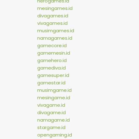
herogames.id
mesingames.id
divagames.id
vivagames.id
musimgames.id
namagames.id
gamecore.id
gamemesin.id
gamehero.id
gamediva.id
gamesuper.id
gamestar.id
musimgame.id
mesingame.id
vivagame.id
divagame.id
namagame.id
stargame.id
opengaming.id