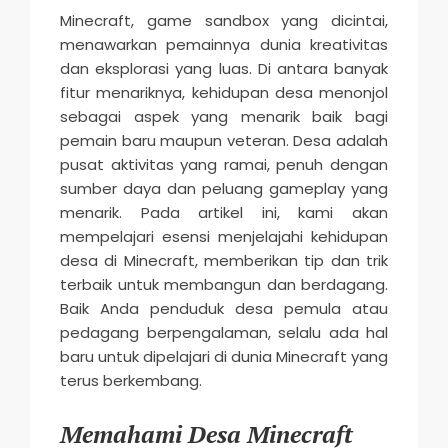
n
Minecraft, game sandbox yang dicintai,
menawarkan pemainnya dunia kreativitas
d
dan eksplorasi yang luas. Di antara banyak
s
fitur menariknya, kehidupan desa menonjol
M
sebagai aspek yang menarik baik bagi
o
pemain baru maupun veteran. Desa adalah
pusat aktivitas yang ramai, penuh dengan
b
sumber daya dan peluang gameplay yang
i
menarik. Pada artikel ini, kami akan
l
mempelajari esensi menjelajahi kehidupan
e
desa di Minecraft, memberikan tip dan trik
terbaik untuk membangun dan berdagang.
2
Baik Anda penduduk desa pemula atau
0
pedagang berpengalaman, selalu ada hal
2
baru untuk dipelajari di dunia Minecraft yang
5
terus berkembang.
Memahami Desa Minecraft