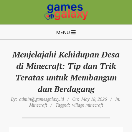
Skip
to
content
B
Primary
u
MENU
Navigation
i
Menu
l
Menjelajahi Kehidupan Desa
d
di Minecraft: Tip dan Trik
A
p
Teratas untuk Membangun
e
dan Berdagang
x
By:
admin@gamesgalaxy.id
On:
May 18, 2026
In:
L
Minecraft
Tagged:
village minecraft
e
g
e