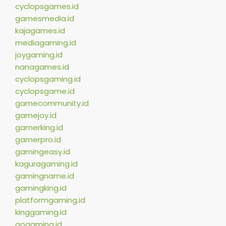
cyclopsgames.id
gamesmedia.id
kajagames.id
mediagaming.id
joygaming.id
nanagames.id
cyclopsgaming.id
cyclopsgame.id
gamecommunity.id
gamejoy.id
gamerking.id
gamerpro.id
gamingeasy.id
kaguragaming.id
gamingname.id
gamingking.id
platformgaming.id
kinggaming.id
gogaming.id