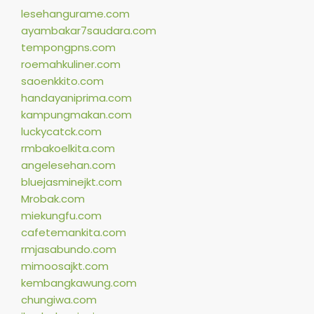
lesehangurame.com
ayambakar7saudara.com
tempongpns.com
roemahkuliner.com
saoenkkito.com
handayaniprima.com
kampungmakan.com
luckycatck.com
rmbakoelkita.com
angelesehan.com
bluejasminejkt.com
Mrobak.com
miekungfu.com
cafetemankita.com
rmjasabundo.com
mimoosajkt.com
kembangkawung.com
chungiwa.com