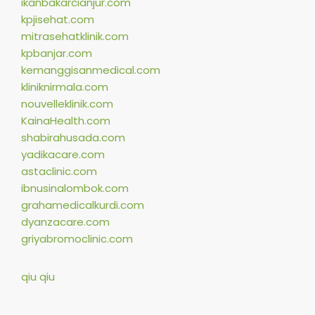
ikanbakarcianjur.com
kpjisehat.com
mitrasehatklinik.com
kpbanjar.com
kemanggisanmedical.com
kliniknirmala.com
nouvelleklinik.com
KainaHealth.com
shabirahusada.com
yadikacare.com
astaclinic.com
ibnusinalombok.com
grahamedicalkurdi.com
dyanzacare.com
griyabromoclinic.com
qiu qiu