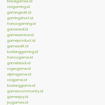
blackgames.id
cicigaming.id
gamingedit.id
gamingshort.id
francogaming.id
gamereal.id
gameservice.id
gameproduct.id
gameedit.id
badanggaming.id
francogame.id
gameblack.id
rogergame.id
alphagame.id
cicigame.id
badanggame.id
gamescommunity.id
gamesjoy.id
joygames.id