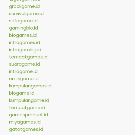
grockgame.id
survivalgame.id
safegame.id
gamingbio.id
biogames.id
intragames.id
introgaming.id
tempatgames.id
suaragame.id
intragame.id
omnigame.id
kumpulangames.id
biogame.id
kumpulangame.id
tempatgame.id
gamesproduct.id
miyagames.id
gatotgames.id