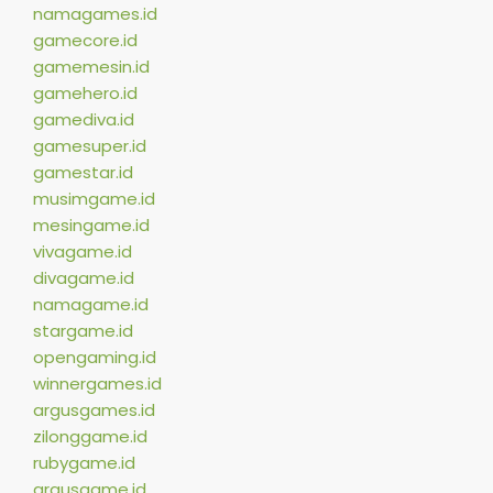
namagames.id
gamecore.id
gamemesin.id
gamehero.id
gamediva.id
gamesuper.id
gamestar.id
musimgame.id
mesingame.id
vivagame.id
divagame.id
namagame.id
stargame.id
opengaming.id
winnergames.id
argusgames.id
zilonggame.id
rubygame.id
argusgame.id