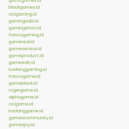
gatotgames.id
blackgames.id
cicigaming.id
gamingedit.id
gamingshort.id
francogaming.id
gamereal.id
gameservice.id
gameproduct.id
gameedit.id
badanggaming.id
francogame.id
gameblack.id
rogergame.id
alphagame.id
cicigame.id
badanggame.id
gamescommunity.id
gamesjoy.id