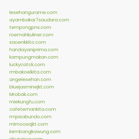
lesehangurame.com
ayambakar7saudara.com
tempongpns.com
roemahkuliner.com
saoenkkito.com
handayaniprima.com
kampungmakan.com
luckycatck.com
rmbakoelkita.com
angelesehan.com
bluejasminejkt.com
Mrobak.com
miekungfu.com
cafetemankita.com
rmjasabundo.com
mimoosajkt.com
kembangkawung.com
chungiwa.com