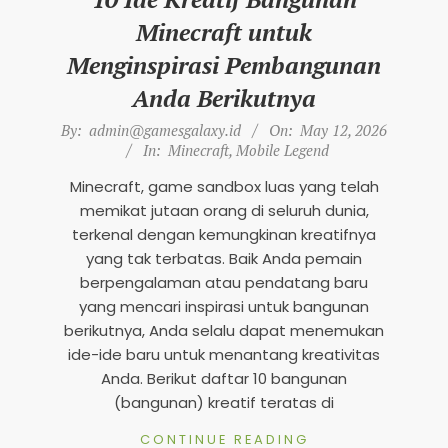
n
Minecraft untuk
d
Menginspirasi Pembangunan
s
Anda Berikutnya
M
2026-
By:
admin@gamesgalaxy.id
On:
May 12, 2026
o
05-
In:
Minecraft
,
Mobile Legend
b
12
Minecraft, game sandbox luas yang telah
i
memikat jutaan orang di seluruh dunia,
l
terkenal dengan kemungkinan kreatifnya
e
yang tak terbatas. Baik Anda pemain
berpengalaman atau pendatang baru
2
yang mencari inspirasi untuk bangunan
0
berikutnya, Anda selalu dapat menemukan
2
ide-ide baru untuk menantang kreativitas
5
Anda. Berikut daftar 10 bangunan
(bangunan) kreatif teratas di
CONTINUE READING