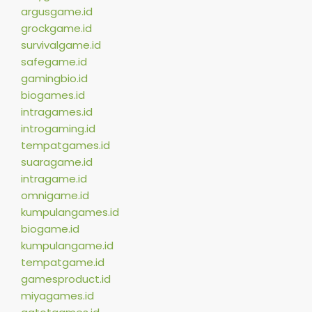
argusgame.id
grockgame.id
survivalgame.id
safegame.id
gamingbio.id
biogames.id
intragames.id
introgaming.id
tempatgames.id
suaragame.id
intragame.id
omnigame.id
kumpulangames.id
biogame.id
kumpulangame.id
tempatgame.id
gamesproduct.id
miyagames.id