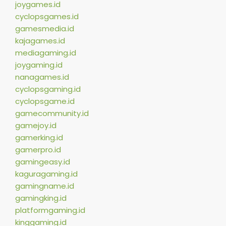
joygames.id
cyclopsgames.id
gamesmedia.id
kajagames.id
mediagaming.id
joygaming.id
nanagames.id
cyclopsgaming.id
cyclopsgame.id
gamecommunity.id
gamejoy.id
gamerking.id
gamerpro.id
gamingeasy.id
kaguragaming.id
gamingname.id
gamingking.id
platformgaming.id
kinggaming.id