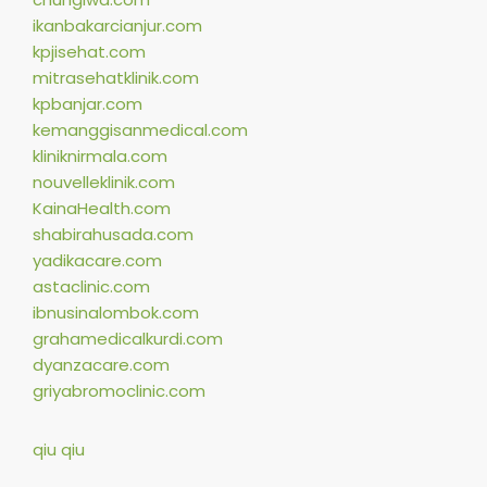
ikanbakarcianjur.com
kpjisehat.com
mitrasehatklinik.com
kpbanjar.com
kemanggisanmedical.com
kliniknirmala.com
nouvelleklinik.com
KainaHealth.com
shabirahusada.com
yadikacare.com
astaclinic.com
ibnusinalombok.com
grahamedicalkurdi.com
dyanzacare.com
griyabromoclinic.com
qiu qiu