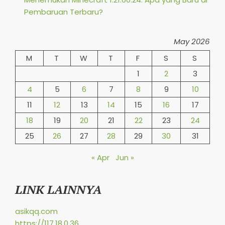
Pembaruan Terbaru?
May 2026
M
T
W
T
F
S
S
1
2
3
4
5
6
7
8
9
10
11
12
13
14
15
16
17
18
19
20
21
22
23
24
25
26
27
28
29
30
31
« Apr
Jun »
LINK LAINNYA
asikqq.com
https://117.18.0.36