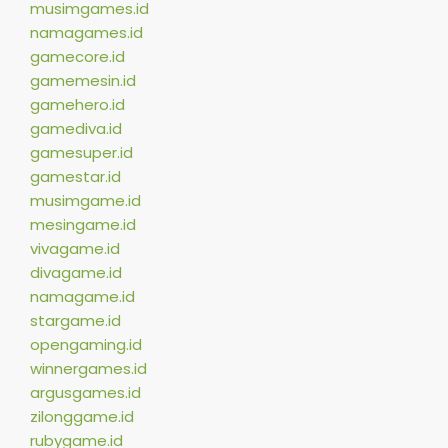
musimgames.id
namagames.id
gamecore.id
gamemesin.id
gamehero.id
gamediva.id
gamesuper.id
gamestar.id
musimgame.id
mesingame.id
vivagame.id
divagame.id
namagame.id
stargame.id
opengaming.id
winnergames.id
argusgames.id
zilonggame.id
rubygame.id