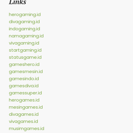
Links
herogaming.id
divagaming.id
indogaming.id
namagaming.id
vivagaming.id
startgaming.id
statusgame.id
gameshero.id
gamesmesin.id
gamesindo.id
gamesdiva.id
gamessuper.id
herogames.id
mesingames.id
divagames.id
vivagames.id
musimgames.id