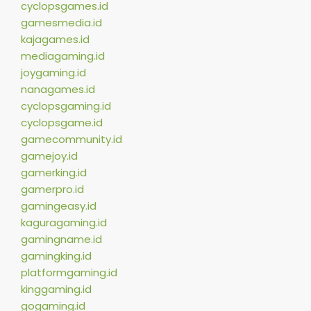
cyclopsgames.id
gamesmedia.id
kajagames.id
mediagaming.id
joygaming.id
nanagames.id
cyclopsgaming.id
cyclopsgame.id
gamecommunity.id
gamejoy.id
gamerking.id
gamerpro.id
gamingeasy.id
kaguragaming.id
gamingname.id
gamingking.id
platformgaming.id
kinggaming.id
gogaming.id