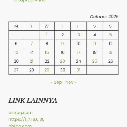
October 2025
M
T
W
T
F
S
S
1
2
3
4
5
6
7
8
9
10
11
12
13
14
15
16
17
18
19
20
21
22
23
24
25
26
27
28
29
30
31
« Sep
Nov »
LINK LAINNYA
asikqq.com
https://117.18.0.36
ahliqq.com