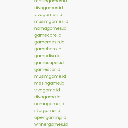
mesingames.id
divagames.id
vivagames.id
musimgames.id
namagames.id
gamecore.id
gamemesin.id
gamehero.id
gamediva.id
gamesuper.id
gamestar.id
musimgame.id
mesingame.id
vivagame.id
divagame.id
namagame.id
stargame.id
opengaming.id
winnergames.id