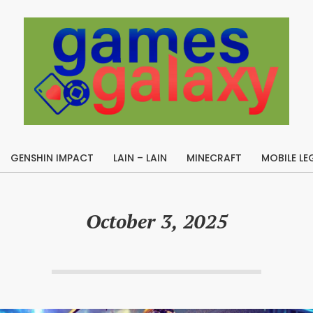
B
u
GENSHIN IMPACT
LAIN – LAIN
MINECRAFT
MOBILE LE
i
Primary
l
Navigation
Menu
d
October 3, 2025
A
p
e
x
L