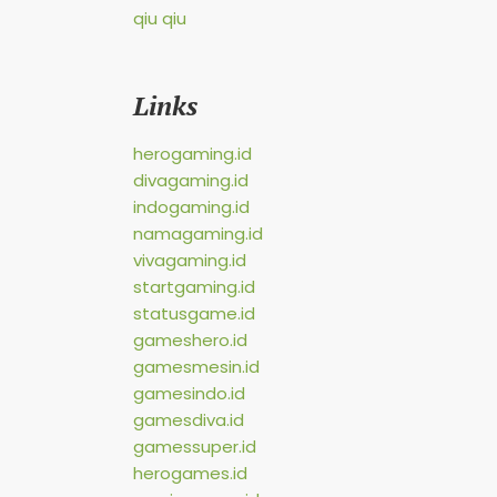
qiu qiu
Links
herogaming.id
divagaming.id
indogaming.id
namagaming.id
vivagaming.id
startgaming.id
statusgame.id
gameshero.id
gamesmesin.id
gamesindo.id
gamesdiva.id
gamessuper.id
herogames.id