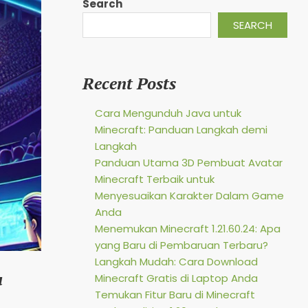
Search
SEARCH
Recent Posts
Cara Mengunduh Java untuk
Minecraft: Panduan Langkah demi
Langkah
Panduan Utama 3D Pembuat Avatar
Minecraft Terbaik untuk
Menyesuaikan Karakter Dalam Game
Anda
Menemukan Minecraft 1.21.60.24: Apa
yang Baru di Pembaruan Terbaru?
Langkah Mudah: Cara Download
u
Minecraft Gratis di Laptop Anda
Temukan Fitur Baru di Minecraft