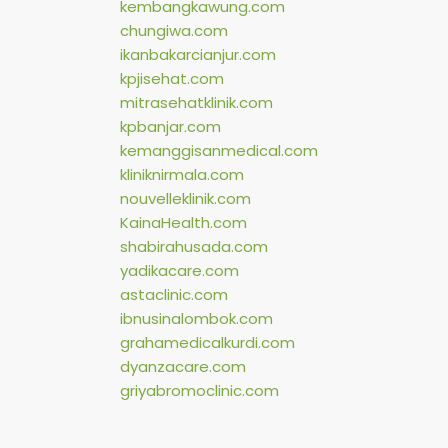
kembangkawung.com
chungiwa.com
ikanbakarcianjur.com
kpjisehat.com
mitrasehatklinik.com
kpbanjar.com
kemanggisanmedical.com
kliniknirmala.com
nouvelleklinik.com
KainaHealth.com
shabirahusada.com
yadikacare.com
astaclinic.com
ibnusinalombok.com
grahamedicalkurdi.com
dyanzacare.com
griyabromoclinic.com