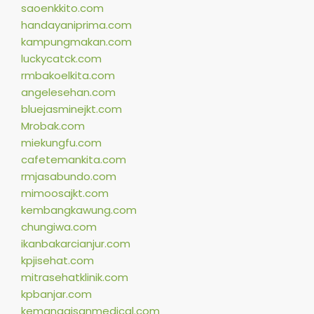
saoenkkito.com
handayaniprima.com
kampungmakan.com
luckycatck.com
rmbakoelkita.com
angelesehan.com
bluejasminejkt.com
Mrobak.com
miekungfu.com
cafetemankita.com
rmjasabundo.com
mimoosajkt.com
kembangkawung.com
chungiwa.com
ikanbakarcianjur.com
kpjisehat.com
mitrasehatklinik.com
kpbanjar.com
kemanggisanmedical.com