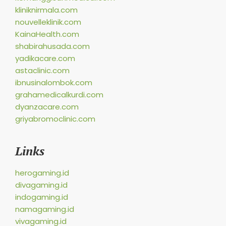
kliniknirmala.com
nouvelleklinik.com
KainaHealth.com
shabirahusada.com
yadikacare.com
astaclinic.com
ibnusinalombok.com
grahamedicalkurdi.com
dyanzacare.com
griyabromoclinic.com
Links
herogaming.id
divagaming.id
indogaming.id
namagaming.id
vivagaming.id