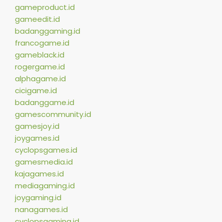
gameproduct.id
gameedit.id
badanggaming.id
francogame.id
gameblack.id
rogergame.id
alphagame.id
cicigame.id
badanggame.id
gamescommunity.id
gamesjoy.id
joygames.id
cyclopsgames.id
gamesmedia.id
kajagames.id
mediagaming.id
joygaming.id
nanagames.id
cyclopsgaming.id