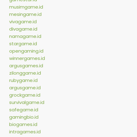
musimgame.id
mesingame.id
vivagame.id
divagame.id
namagame.id
stargame.id
opengaming.id
winnergames.id
argusgames.id
zilonggame.id
rubygame.id
argusgame.id
grockgame.id
survivalgame.id
safegame.id
gamingbio.id
biogames.id
intragames.id