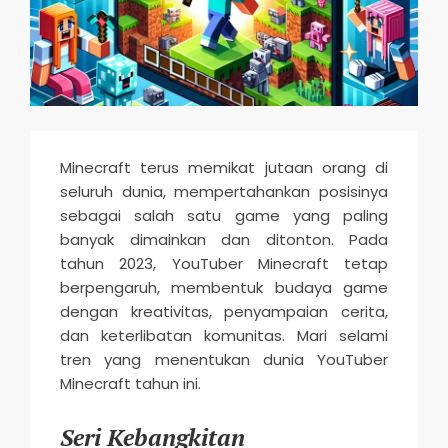
n
d
s
M
o
b
Minecraft terus memikat jutaan orang di
seluruh dunia, mempertahankan posisinya
i
sebagai salah satu game yang paling
l
banyak dimainkan dan ditonton. Pada
e
tahun 2023, YouTuber Minecraft tetap
2
berpengaruh, membentuk budaya game
dengan kreativitas, penyampaian cerita,
0
dan keterlibatan komunitas. Mari selami
2
tren yang menentukan dunia YouTuber
5
Minecraft tahun ini.
Seri Kebangkitan