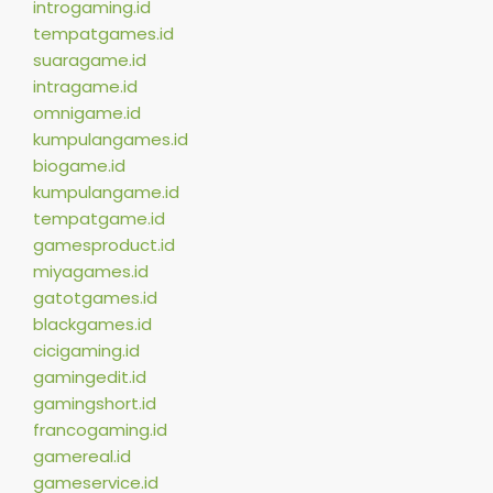
introgaming.id
tempatgames.id
suaragame.id
intragame.id
omnigame.id
kumpulangames.id
biogame.id
kumpulangame.id
tempatgame.id
gamesproduct.id
miyagames.id
gatotgames.id
blackgames.id
cicigaming.id
gamingedit.id
gamingshort.id
francogaming.id
gamereal.id
gameservice.id