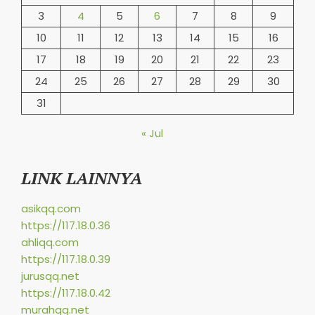
3
4
5
6
7
8
9
10
11
12
13
14
15
16
17
18
19
20
21
22
23
24
25
26
27
28
29
30
31
« Jul
LINK LAINNYA
asikqq.com
https://117.18.0.36
ahliqq.com
https://117.18.0.39
jurusqq.net
https://117.18.0.42
murahqq.net