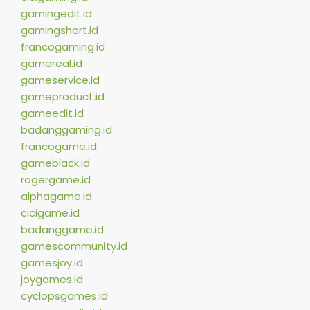
gamingedit.id
gamingshort.id
francogaming.id
gamereal.id
gameservice.id
gameproduct.id
gameedit.id
badanggaming.id
francogame.id
gameblack.id
rogergame.id
alphagame.id
cicigame.id
badanggame.id
gamescommunity.id
gamesjoy.id
joygames.id
cyclopsgames.id