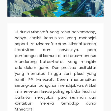
n
d
s
M
Di dunia Minecraft yang terus berkembang,
o
hanya sedikit komunitas yang menonjol
b
seperti PP Minecraft Keren. Dikenal karena
i
kreativitas dan inovasinya, para
pembangun di komunitas ini terus-menerus
l
mendorong batas-batas yang mungkin
e
ada dalam game. Dari prestasi arsitektur
2
yang memukau hingga seni piksel yang
0
rumit, PP Minecraft Keren menampilkan
serangkaian bangunan menakjubkan. Artikel
2
ini menyelami kreasi paling epik dan kisah di
5
baliknya, merayakan para seniman dan
kontribusi mereka terhadap dunia
Minecraft.