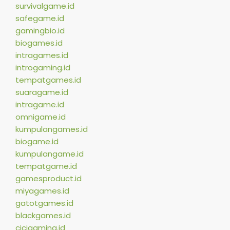
survivalgame.id
safegame.id
gamingbio.id
biogames.id
intragames.id
introgaming.id
tempatgames.id
suaragame.id
intragame.id
omnigame.id
kumpulangames.id
biogame.id
kumpulangame.id
tempatgame.id
gamesproduct.id
miyagames.id
gatotgames.id
blackgames.id
cicigaming.id