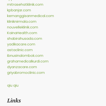
mitrasehatklinik.com
kpbanjar.com
kemanggisanmedical.com
kliniknirmala.com
nouvelleklinik.com
KainaHealth.com
shabirahusada.com
yadikacare.com
astaclinic.com
ibnusinalombok.com
grahamedicalkurdi.com
dyanzacare.com
griyabromoclinic.com
qiu qiu
Links