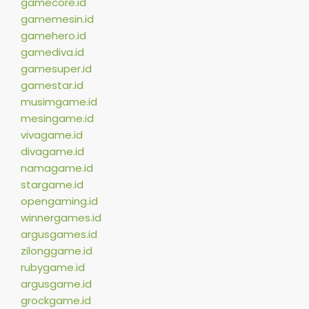
gamecore.id
gamemesin.id
gamehero.id
gamediva.id
gamesuper.id
gamestar.id
musimgame.id
mesingame.id
vivagame.id
divagame.id
namagame.id
stargame.id
opengaming.id
winnergames.id
argusgames.id
zilonggame.id
rubygame.id
argusgame.id
grockgame.id