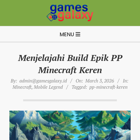
Skip
to
content
B
Primary
u
MENU
Navigation
i
Menu
l
Menjelajahi Build Epik PP
d
Minecraft Keren
A
p
By:
admin@gamesgalaxy.id
On:
March 3, 2026
In:
Minecraft
,
Mobile Legend
Tagged:
pp-minecraft-keren
e
x
L
e
g
e