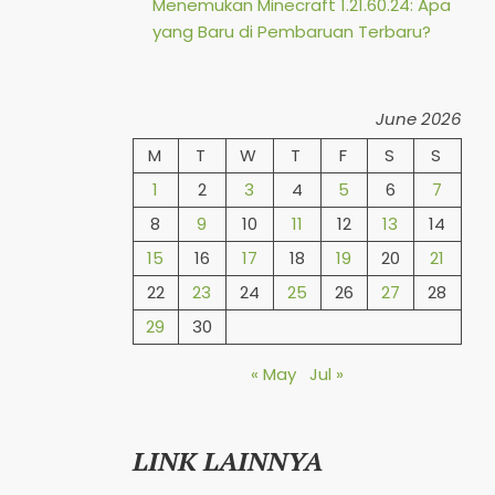
Menemukan Minecraft 1.21.60.24: Apa
yang Baru di Pembaruan Terbaru?
June 2026
M
T
W
T
F
S
S
1
2
3
4
5
6
7
8
9
10
11
12
13
14
15
16
17
18
19
20
21
22
23
24
25
26
27
28
29
30
« May
Jul »
LINK LAINNYA