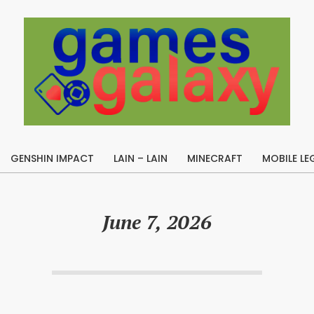
B
u
GENSHIN IMPACT
LAIN – LAIN
MINECRAFT
MOBILE LE
i
Primary
l
Navigation
Menu
d
June 7, 2026
A
p
e
x
L