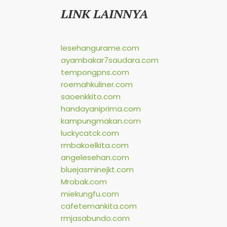
LINK LAINNYA
lesehangurame.com
ayambakar7saudara.com
tempongpns.com
roemahkuliner.com
saoenkkito.com
handayaniprima.com
kampungmakan.com
luckycatck.com
rmbakoelkita.com
angelesehan.com
bluejasminejkt.com
Mrobak.com
miekungfu.com
cafetemankita.com
rmjasabundo.com