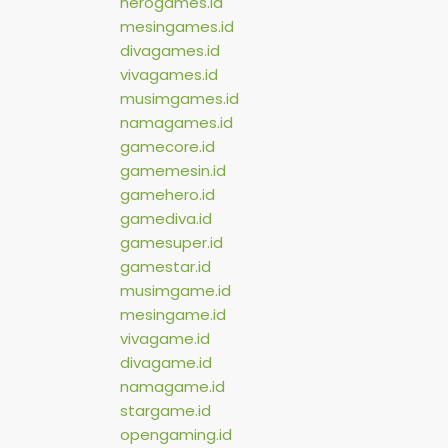
herogames.id
mesingames.id
divagames.id
vivagames.id
musimgames.id
namagames.id
gamecore.id
gamemesin.id
gamehero.id
gamediva.id
gamesuper.id
gamestar.id
musimgame.id
mesingame.id
vivagame.id
divagame.id
namagame.id
stargame.id
opengaming.id