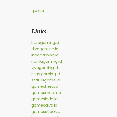
qiu qiu
Links
herogaming.id
divagaming.id
indogaming.id
namagaming.id
vivagaming.id
startgaming.id
statusgame.id
gameshero.id
gamesmesin.id
gamesindo.id
gamesdiva.id
gamessuper.id