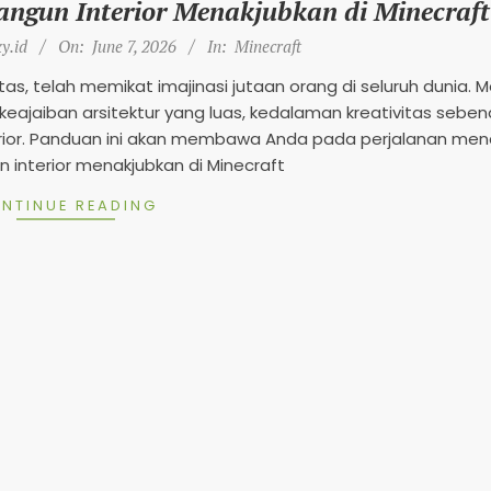
gun Interior Menakjubkan di Minecraft
e
y.id
On:
June 7, 2026
In:
Minecraft
g
s, telah memikat imajinasi jutaan orang di seluruh dunia. 
e
eajaiban arsitektur yang luas, kedalaman kreativitas sebe
n
terior. Panduan ini akan membawa Anda pada perjalanan men
d
nterior menakjubkan di Minecraft
s
NTINUE READING
M
o
b
i
l
e
2
0