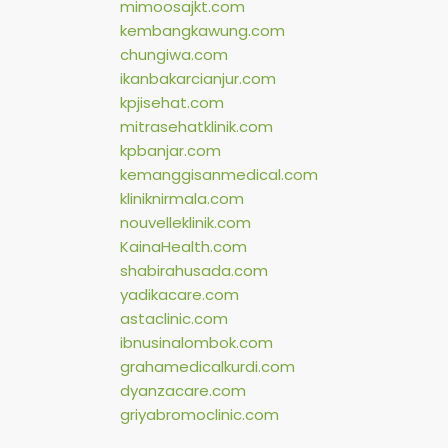
mimoosajkt.com
kembangkawung.com
chungiwa.com
ikanbakarcianjur.com
kpjisehat.com
mitrasehatklinik.com
kpbanjar.com
kemanggisanmedical.com
kliniknirmala.com
nouvelleklinik.com
KainaHealth.com
shabirahusada.com
yadikacare.com
astaclinic.com
ibnusinalombok.com
grahamedicalkurdi.com
dyanzacare.com
griyabromoclinic.com