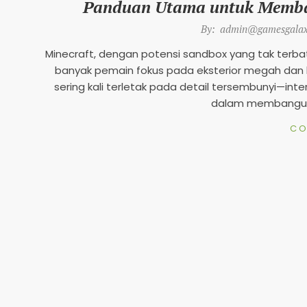
Panduan Utama untuk Memban
2026-
By:
admin@gamesgalax
06-
Minecraft, dengan potensi sandbox yang tak terbata
07
banyak pemain fokus pada eksterior megah dan k
sering kali terletak pada detail tersembunyi—in
dalam membangun i
CO