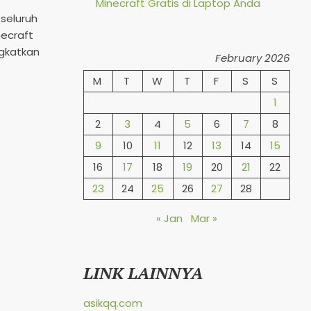
Minecraft Gratis di Laptop Anda
seluruh
necraft
ngkatkan
February 2026
M
T
W
T
F
S
S
1
2
3
4
5
6
7
8
9
10
11
12
13
14
15
16
17
18
19
20
21
22
23
24
25
26
27
28
« Jan
Mar »
LINK LAINNYA
asikqq.com