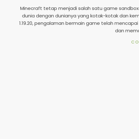
02-
Minecraft tetap menjadi salah satu game sandbox 
01
dunia dengan dunianya yang kotak-kotak dan kemun
1.19.20, pengalaman bermain game telah mencapai 
dan memod
CO