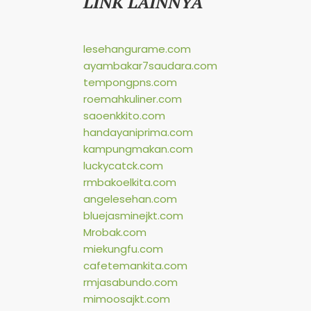
LINK LAINNYA
lesehangurame.com
ayambakar7saudara.com
tempongpns.com
roemahkuliner.com
saoenkkito.com
handayaniprima.com
kampungmakan.com
luckycatck.com
rmbakoelkita.com
angelesehan.com
bluejasminejkt.com
Mrobak.com
miekungfu.com
cafetemankita.com
rmjasabundo.com
mimoosajkt.com