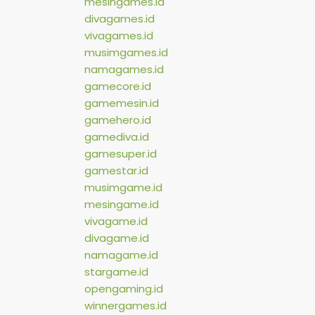
mesingames.id
divagames.id
vivagames.id
musimgames.id
namagames.id
gamecore.id
gamemesin.id
gamehero.id
gamediva.id
gamesuper.id
gamestar.id
musimgame.id
mesingame.id
vivagame.id
divagame.id
namagame.id
stargame.id
opengaming.id
winnergames.id