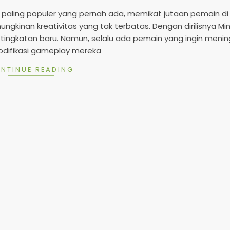
2
5
paling populer yang pernah ada, memikat jutaan pemain di 
gkinan kreativitas yang tak terbatas. Dengan dirilisnya Mi
tingkatan baru. Namun, selalu ada pemain yang ingin meni
ifikasi gameplay mereka
NTINUE READING