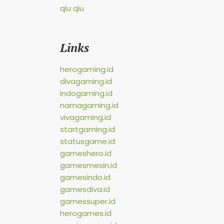
qiu qiu
Links
herogaming.id
divagaming.id
indogaming.id
namagaming.id
vivagaming.id
startgaming.id
statusgame.id
gameshero.id
gamesmesin.id
gamesindo.id
gamesdiva.id
gamessuper.id
herogames.id