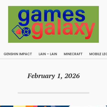
B
u
GENSHIN IMPACT
LAIN – LAIN
MINECRAFT
MOBILE LE
i
Primary
l
Navigation
Menu
d
February 1, 2026
A
p
e
x
L