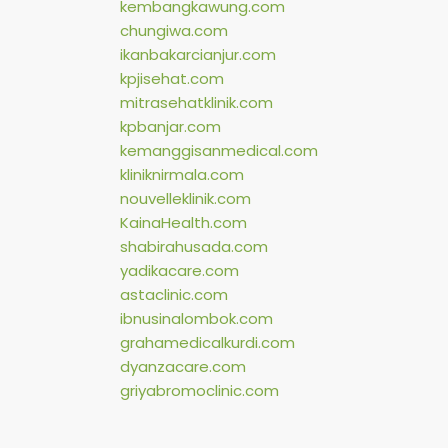
kembangkawung.com
chungiwa.com
ikanbakarcianjur.com
kpjisehat.com
mitrasehatklinik.com
kpbanjar.com
kemanggisanmedical.com
kliniknirmala.com
nouvelleklinik.com
KainaHealth.com
shabirahusada.com
yadikacare.com
astaclinic.com
ibnusinalombok.com
grahamedicalkurdi.com
dyanzacare.com
griyabromoclinic.com