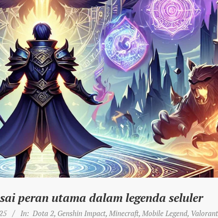
e
g
e
n
d
s
M
o
b
i
l
e
2
sai peran utama dalam legenda seluler
0
025
In:
Dota 2
,
Genshin Impact
,
Minecraft
,
Mobile Legend
,
Valorant