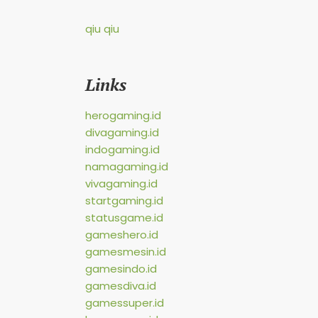
qiu qiu
Links
herogaming.id
divagaming.id
indogaming.id
namagaming.id
vivagaming.id
startgaming.id
statusgame.id
gameshero.id
gamesmesin.id
gamesindo.id
gamesdiva.id
gamessuper.id