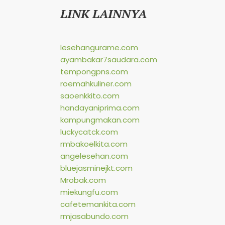
LINK LAINNYA
lesehangurame.com
ayambakar7saudara.com
tempongpns.com
roemahkuliner.com
saoenkkito.com
handayaniprima.com
kampungmakan.com
luckycatck.com
rmbakoelkita.com
angelesehan.com
bluejasminejkt.com
Mrobak.com
miekungfu.com
cafetemankita.com
rmjasabundo.com