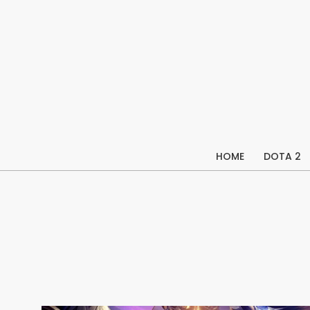
Skip
to
content
HOME
DOTA 2