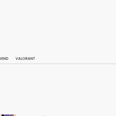
GEND
VALORANT