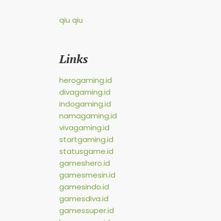
qiu qiu
Links
herogaming.id
divagaming.id
indogaming.id
namagaming.id
vivagaming.id
startgaming.id
statusgame.id
gameshero.id
gamesmesin.id
gamesindo.id
gamesdiva.id
gamessuper.id