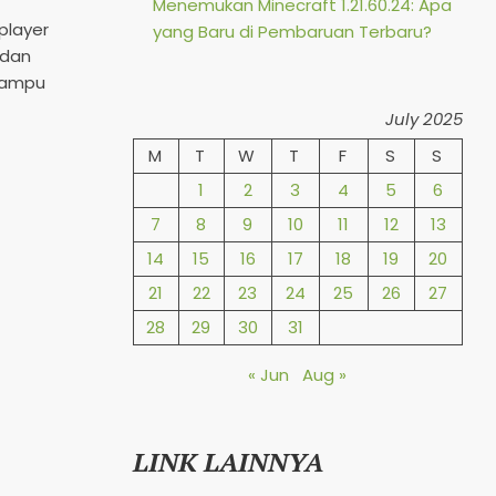
Menemukan Minecraft 1.21.60.24: Apa
player
yang Baru di Pembaruan Terbaru?
 dan
 mampu
July 2025
M
T
W
T
F
S
S
1
2
3
4
5
6
7
8
9
10
11
12
13
14
15
16
17
18
19
20
21
22
23
24
25
26
27
28
29
30
31
« Jun
Aug »
LINK LAINNYA