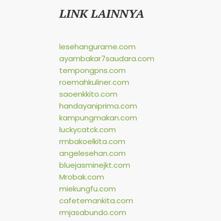
LINK LAINNYA
lesehangurame.com
ayambakar7saudara.com
tempongpns.com
roemahkuliner.com
saoenkkito.com
handayaniprima.com
kampungmakan.com
luckycatck.com
rmbakoelkita.com
angelesehan.com
bluejasminejkt.com
Mrobak.com
miekungfu.com
cafetemankita.com
rmjasabundo.com