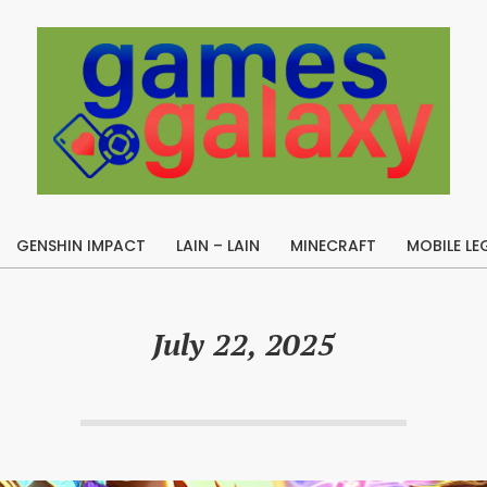
B
u
GENSHIN IMPACT
LAIN – LAIN
MINECRAFT
MOBILE LE
i
Primary
l
Navigation
Menu
d
July 22, 2025
A
p
e
x
L