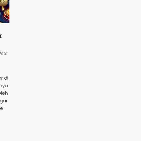
t
Dota
r di
nnya
Oleh
agar
le