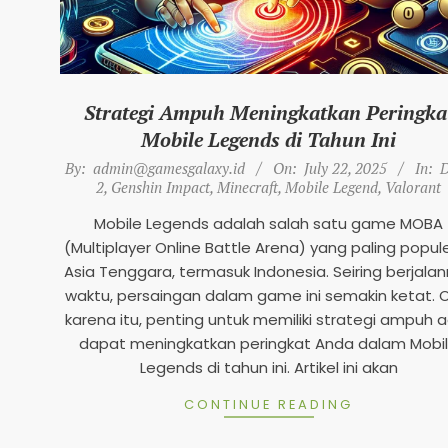
Strategi Ampuh Meningkatkan Peringka
Mobile Legends di Tahun Ini
2025-
By:
admin@gamesgalaxy.id
On:
July 22, 2025
In:
07-
2
,
Genshin Impact
,
Minecraft
,
Mobile Legend
,
Valorant
22
Mobile Legends adalah salah satu game MOBA
(Multiplayer Online Battle Arena) yang paling popule
Asia Tenggara, termasuk Indonesia. Seiring berjala
waktu, persaingan dalam game ini semakin ketat. 
karena itu, penting untuk memiliki strategi ampuh 
dapat meningkatkan peringkat Anda dalam Mobi
Legends di tahun ini. Artikel ini akan
CONTINUE READING