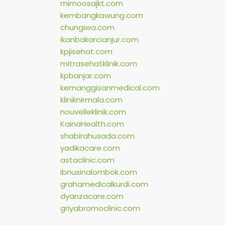
mimoosajkt.com
kembangkawung.com
chungiwa.com
ikanbakarcianjur.com
kpjisehat.com
mitrasehatklinik.com
kpbanjar.com
kemanggisanmedical.com
kliniknirmala.com
nouvelleklinik.com
KainaHealth.com
shabirahusada.com
yadikacare.com
astaclinic.com
ibnusinalombok.com
grahamedicalkurdi.com
dyanzacare.com
griyabromoclinic.com