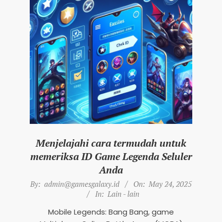
Menjelajahi cara termudah untuk
memeriksa ID Game Legenda Seluler
Anda
2025-
By:
admin@gamesgalaxy.id
On:
May 24, 2025
05-
In:
Lain - lain
24
Mobile Legends: Bang Bang, game