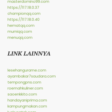
masterdomino99.com
https://117.18.0.37
championqq.com
https://117.18.0.40
hematqq.com
murniqq.com
menuqq.com
LINK LAINNYA
lesehangurame.com
ayambakar7saudara.com
tempongpns.com
roemahkuliner.com
saoenkkito.com
handayaniprima.com
kampungmakan.com