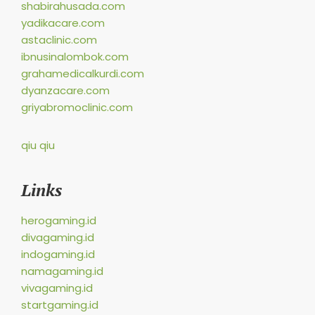
shabirahusada.com
yadikacare.com
astaclinic.com
ibnusinalombok.com
grahamedicalkurdi.com
dyanzacare.com
griyabromoclinic.com
qiu qiu
Links
herogaming.id
divagaming.id
indogaming.id
namagaming.id
vivagaming.id
startgaming.id