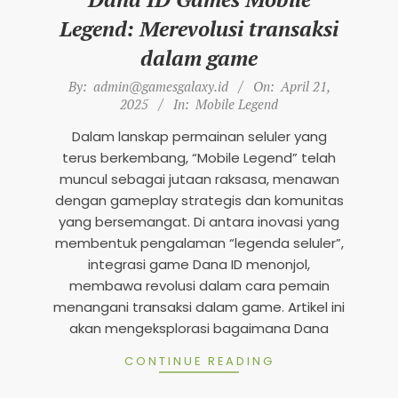
n
Legend: Merevolusi transaksi
d
dalam game
s
2025-
By:
admin@gamesgalaxy.id
On:
April 21,
M
04-
2025
In:
Mobile Legend
o
21
Dalam lanskap permainan seluler yang
b
terus berkembang, “Mobile Legend” telah
i
muncul sebagai jutaan raksasa, menawan
l
dengan gameplay strategis dan komunitas
yang bersemangat. Di antara inovasi yang
e
membentuk pengalaman “legenda seluler”,
2
integrasi game Dana ID menonjol,
0
membawa revolusi dalam cara pemain
2
menangani transaksi dalam game. Artikel ini
akan mengeksplorasi bagaimana Dana
5
CONTINUE READING