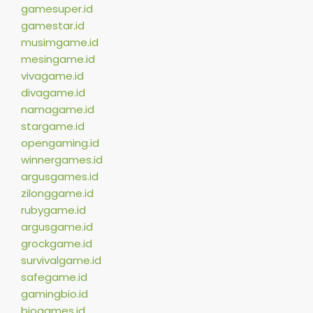
gamesuper.id
gamestar.id
musimgame.id
mesingame.id
vivagame.id
divagame.id
namagame.id
stargame.id
opengaming.id
winnergames.id
argusgames.id
zilonggame.id
rubygame.id
argusgame.id
grockgame.id
survivalgame.id
safegame.id
gamingbio.id
biogames.id