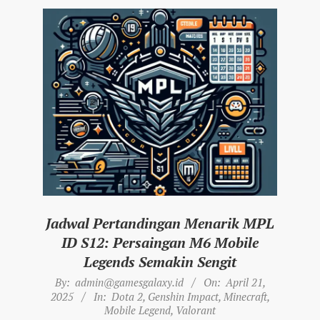
Jadwal Pertandingan Menarik MPL
ID S12: Persaingan M6 Mobile
Legends Semakin Sengit
2025-
By:
admin@gamesgalaxy.id
On:
April 21,
04-
2025
In:
Dota 2
,
Genshin Impact
,
Minecraft
,
Mobile Legend
,
Valorant
21