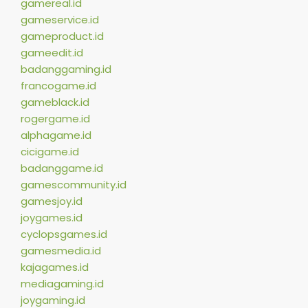
gamereal.id
gameservice.id
gameproduct.id
gameedit.id
badanggaming.id
francogame.id
gameblack.id
rogergame.id
alphagame.id
cicigame.id
badanggame.id
gamescommunity.id
gamesjoy.id
joygames.id
cyclopsgames.id
gamesmedia.id
kajagames.id
mediagaming.id
joygaming.id