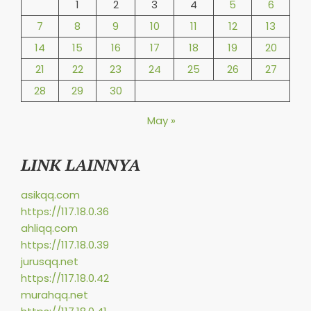
1
2
3
4
5
6
7
8
9
10
11
12
13
14
15
16
17
18
19
20
21
22
23
24
25
26
27
28
29
30
May »
LINK LAINNYA
asikqq.com
https://117.18.0.36
ahliqq.com
https://117.18.0.39
jurusqq.net
https://117.18.0.42
murahqq.net