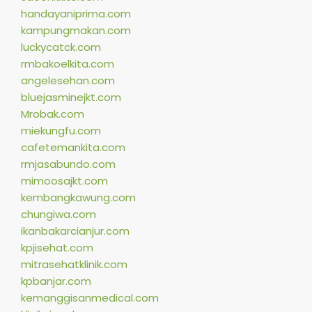
handayaniprima.com
kampungmakan.com
luckycatck.com
rmbakoelkita.com
angelesehan.com
bluejasminejkt.com
Mrobak.com
miekungfu.com
cafetemankita.com
rmjasabundo.com
mimoosajkt.com
kembangkawung.com
chungiwa.com
ikanbakarcianjur.com
kpjisehat.com
mitrasehatklinik.com
kpbanjar.com
kemanggisanmedical.com