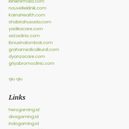
kliniknirmala.com
nouvelleklinik.com
KainaHealth.com
shabirahusada.com
yadikacare.com
astaclinic.com
ibnusinalombok.com
grahamedicalkurdi.com
dyanzacare.com
griyabromoclinic.com
qiu qiu
Links
herogaming.id
divagaming.id
indogaming.id