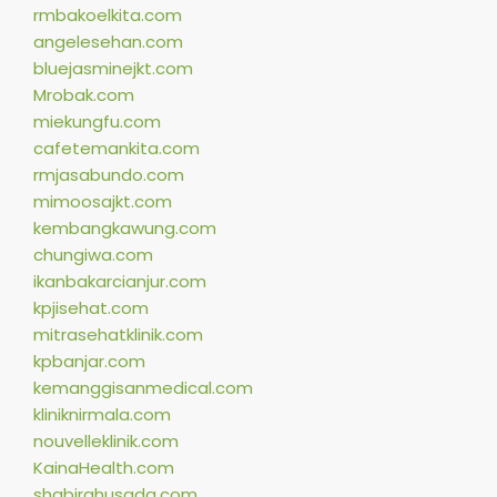
rmbakoelkita.com
angelesehan.com
bluejasminejkt.com
Mrobak.com
miekungfu.com
cafetemankita.com
rmjasabundo.com
mimoosajkt.com
kembangkawung.com
chungiwa.com
ikanbakarcianjur.com
kpjisehat.com
mitrasehatklinik.com
kpbanjar.com
kemanggisanmedical.com
kliniknirmala.com
nouvelleklinik.com
KainaHealth.com
shabirahusada.com