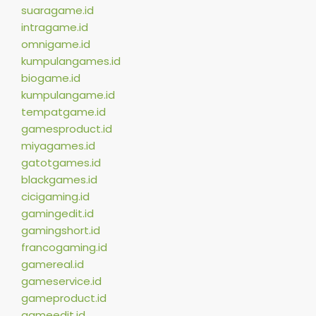
suaragame.id
intragame.id
omnigame.id
kumpulangames.id
biogame.id
kumpulangame.id
tempatgame.id
gamesproduct.id
miyagames.id
gatotgames.id
blackgames.id
cicigaming.id
gamingedit.id
gamingshort.id
francogaming.id
gamereal.id
gameservice.id
gameproduct.id
gameedit.id