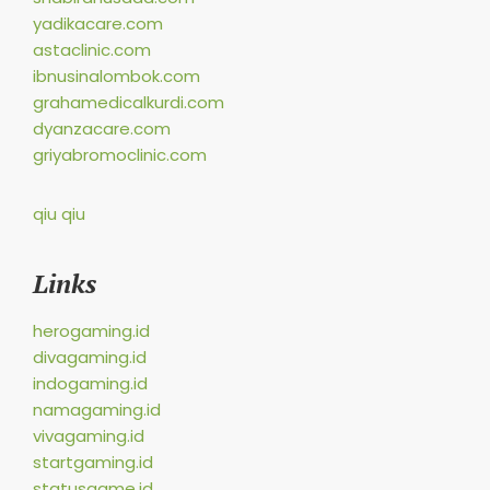
yadikacare.com
astaclinic.com
ibnusinalombok.com
grahamedicalkurdi.com
dyanzacare.com
griyabromoclinic.com
qiu qiu
Links
herogaming.id
divagaming.id
indogaming.id
namagaming.id
vivagaming.id
startgaming.id
statusgame.id