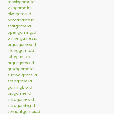
mesingame.id
vivagame.id
divagame.id
namagame.id
stargame.id
opengaming.id
winnergames.id
argusgames.id
zilonggame.id
rubygame.id
argusgame.id
grockgame.id
survivalgame.id
safegame.id
gamingbio.id
biogames.id
intragames.id
introgaming.id
tempatgames.id