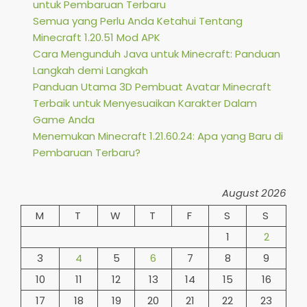
untuk Pembaruan Terbaru
Semua yang Perlu Anda Ketahui Tentang
Minecraft 1.20.51 Mod APK
Cara Mengunduh Java untuk Minecraft: Panduan
Langkah demi Langkah
Panduan Utama 3D Pembuat Avatar Minecraft
Terbaik untuk Menyesuaikan Karakter Dalam
Game Anda
Menemukan Minecraft 1.21.60.24: Apa yang Baru di
Pembaruan Terbaru?
August 2026
M
T
W
T
F
S
S
1
2
3
4
5
6
7
8
9
10
11
12
13
14
15
16
17
18
19
20
21
22
23