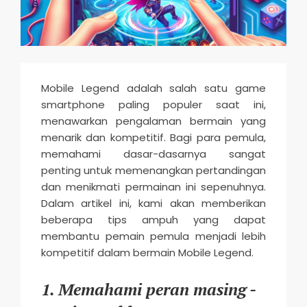
n
d
s
M
Mobile Legend adalah salah satu game
o
smartphone paling populer saat ini,
b
menawarkan pengalaman bermain yang
i
menarik dan kompetitif. Bagi para pemula,
memahami dasar-dasarnya sangat
l
penting untuk memenangkan pertandingan
e
dan menikmati permainan ini sepenuhnya.
2
Dalam artikel ini, kami akan memberikan
0
beberapa tips ampuh yang dapat
membantu pemain pemula menjadi lebih
2
kompetitif dalam bermain Mobile Legend.
5
1. Memahami peran masing -