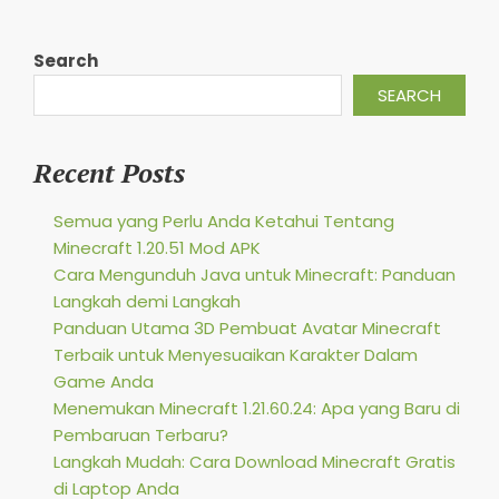
Search
SEARCH
Recent Posts
Semua yang Perlu Anda Ketahui Tentang
Minecraft 1.20.51 Mod APK
Cara Mengunduh Java untuk Minecraft: Panduan
Langkah demi Langkah
Panduan Utama 3D Pembuat Avatar Minecraft
Terbaik untuk Menyesuaikan Karakter Dalam
Game Anda
Menemukan Minecraft 1.21.60.24: Apa yang Baru di
Pembaruan Terbaru?
Langkah Mudah: Cara Download Minecraft Gratis
di Laptop Anda