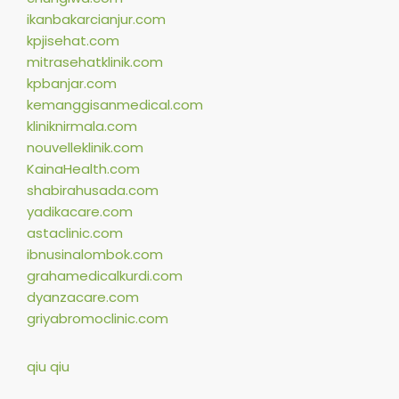
ikanbakarcianjur.com
kpjisehat.com
mitrasehatklinik.com
kpbanjar.com
kemanggisanmedical.com
kliniknirmala.com
nouvelleklinik.com
KainaHealth.com
shabirahusada.com
yadikacare.com
astaclinic.com
ibnusinalombok.com
grahamedicalkurdi.com
dyanzacare.com
griyabromoclinic.com
qiu qiu