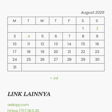
August 2026
M
T
W
T
F
S
S
1
2
3
4
5
6
7
8
9
10
11
12
13
14
15
16
17
18
19
20
21
22
23
24
25
26
27
28
29
30
31
« Jul
LINK LAINNYA
asikqq.com
https://117.18.0.36