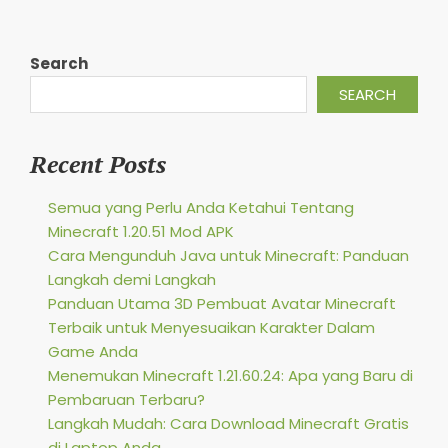
Search
SEARCH
Recent Posts
Semua yang Perlu Anda Ketahui Tentang
Minecraft 1.20.51 Mod APK
Cara Mengunduh Java untuk Minecraft: Panduan
Langkah demi Langkah
Panduan Utama 3D Pembuat Avatar Minecraft
Terbaik untuk Menyesuaikan Karakter Dalam
Game Anda
Menemukan Minecraft 1.21.60.24: Apa yang Baru di
Pembaruan Terbaru?
Langkah Mudah: Cara Download Minecraft Gratis
di Laptop Anda