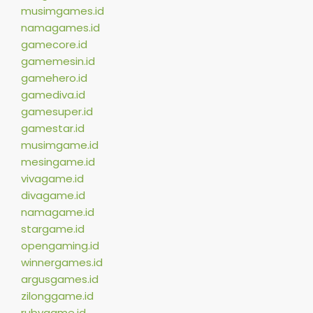
musimgames.id
namagames.id
gamecore.id
gamemesin.id
gamehero.id
gamediva.id
gamesuper.id
gamestar.id
musimgame.id
mesingame.id
vivagame.id
divagame.id
namagame.id
stargame.id
opengaming.id
winnergames.id
argusgames.id
zilonggame.id
rubygame.id