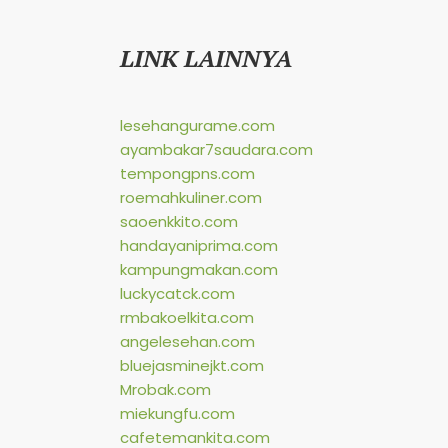
LINK LAINNYA
lesehangurame.com
ayambakar7saudara.com
tempongpns.com
roemahkuliner.com
saoenkkito.com
handayaniprima.com
kampungmakan.com
luckycatck.com
rmbakoelkita.com
angelesehan.com
bluejasminejkt.com
Mrobak.com
miekungfu.com
cafetemankita.com