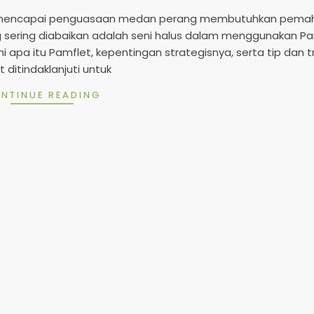
2
5
tuk mencapai penguasaan medan perang membutuhkan pem
 sering diabaikan adalah seni halus dalam menggunakan Pa
mi apa itu Pamflet, kepentingan strategisnya, serta tip dan t
 ditindaklanjuti untuk
NTINUE READING