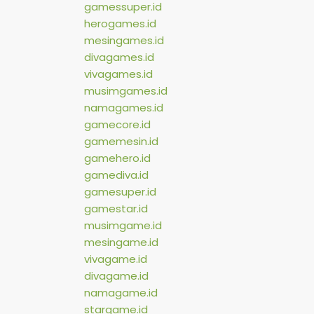
gamessuper.id
herogames.id
mesingames.id
divagames.id
vivagames.id
musimgames.id
namagames.id
gamecore.id
gamemesin.id
gamehero.id
gamediva.id
gamesuper.id
gamestar.id
musimgame.id
mesingame.id
vivagame.id
divagame.id
namagame.id
stargame.id