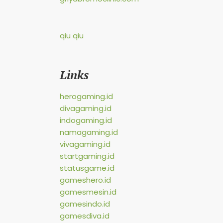
qiu qiu
Links
herogaming.id
divagaming.id
indogaming.id
namagaming.id
vivagaming.id
startgaming.id
statusgame.id
gameshero.id
gamesmesin.id
gamesindo.id
gamesdiva.id