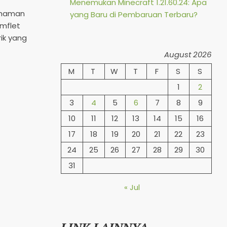
Menemukan Minecraft 1.21.60.24: Apa
ahaman
yang Baru di Pembaruan Terbaru?
mflet
rik yang
August 2026
M
T
W
T
F
S
S
1
2
3
4
5
6
7
8
9
10
11
12
13
14
15
16
17
18
19
20
21
22
23
24
25
26
27
28
29
30
31
« Jul
LINK LAINNYA