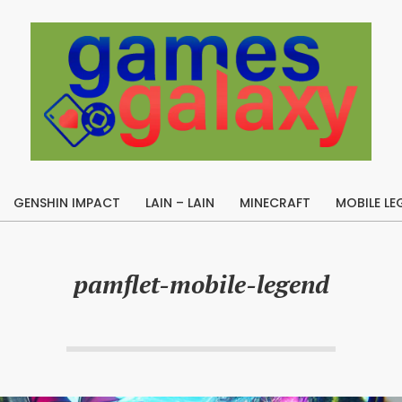
B
u
GENSHIN IMPACT
LAIN – LAIN
MINECRAFT
MOBILE LE
i
Primary
l
Navigation
Menu
d
pamflet-mobile-legend
A
p
e
x
L