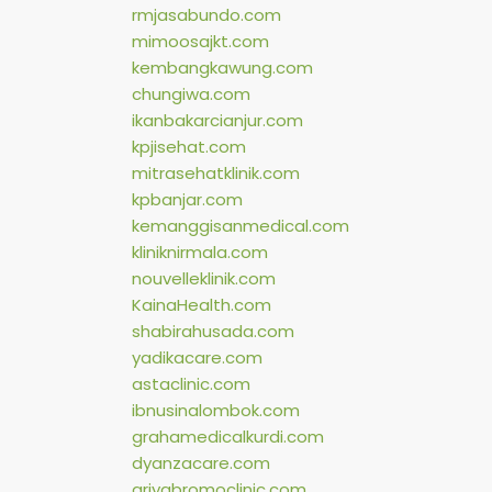
rmjasabundo.com
mimoosajkt.com
kembangkawung.com
chungiwa.com
ikanbakarcianjur.com
kpjisehat.com
mitrasehatklinik.com
kpbanjar.com
kemanggisanmedical.com
kliniknirmala.com
nouvelleklinik.com
KainaHealth.com
shabirahusada.com
yadikacare.com
astaclinic.com
ibnusinalombok.com
grahamedicalkurdi.com
dyanzacare.com
griyabromoclinic.com