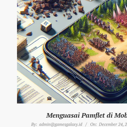
Menguasai Pamflet di Mob
2025-
By:
admin@gamesgalaxy.id
On:
December 24, 