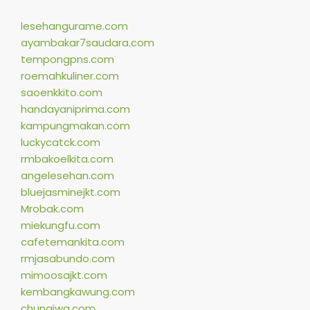
lesehangurame.com
ayambakar7saudara.com
tempongpns.com
roemahkuliner.com
saoenkkito.com
handayaniprima.com
kampungmakan.com
luckycatck.com
rmbakoelkita.com
angelesehan.com
bluejasminejkt.com
Mrobak.com
miekungfu.com
cafetemankita.com
rmjasabundo.com
mimoosajkt.com
kembangkawung.com
chungiwa.com