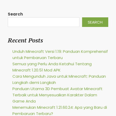
Search
SEARCH
Recent Posts
Unduh Minecraft Versi 1.19: Panduan Komprehensif
untuk Pembaruan Terbaru
Semua yang Perlu Anda Ketahui Tentang
Minecraft 1.20.51 Mod APK
Cara Mengunduh Java untuk Minecraft: Panduan
Langkah demi Langkah
Panduan Utama 3D Pembuat Avatar Minecraft
Terbaik untuk Menyesuaikan Karakter Dalam
Game Anda
Menemukan Minecraft 1.21.60.24: Apa yang Baru di
Pembaruan Terbaru?