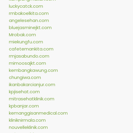
luckycatck.com
rmbakoelkita.com
angelesehan.com
bluejasminejkt.com
Mrobak.com
miekungfu.com
cafetemankita.com
rmjasabundo.com
mimoosajkt.com
kembangkawung.com
chungiwa.com
ikanbakarcianjur.com
kpjisehat.com
mitrasehatklinik.com
kpbanjar.com
kemanggisanmedical.com
kliniknirmala.com
nouvelleklinik.com