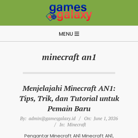
Skip
to
content
B
Primary
u
MENU
Navigation
i
Menu
l
minecraft an1
d
A
p
Menjelajahi Minecraft AN1:
e
x
Tips, Trik, dan Tutorial untuk
L
Pemain Baru
e
2026-
By:
admin@gamesgalaxy.id
On:
June 1, 2026
g
06-
In:
Minecraft
01
e
Pengantar Minecraft AN1 Minecraft AN1,