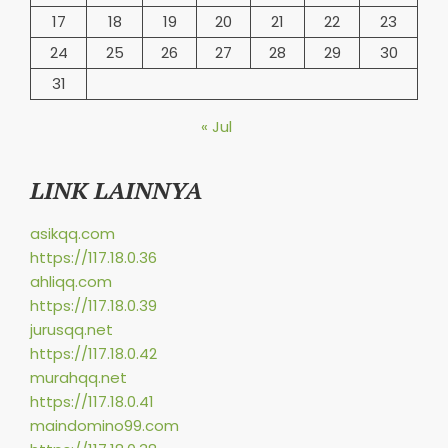
17
18
19
20
21
22
23
24
25
26
27
28
29
30
31
« Jul
LINK LAINNYA
asikqq.com
https://117.18.0.36
ahliqq.com
https://117.18.0.39
jurusqq.net
https://117.18.0.42
murahqq.net
https://117.18.0.41
maindomino99.com