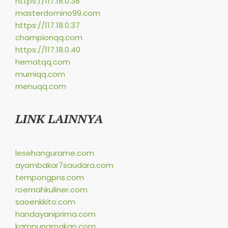
https://117.18.0.38
masterdomino99.com
https://117.18.0.37
championqq.com
https://117.18.0.40
hematqq.com
murniqq.com
menuqq.com
LINK LAINNYA
lesehangurame.com
ayambakar7saudara.com
tempongpns.com
roemahkuliner.com
saoenkkito.com
handayaniprima.com
kampungmakan.com