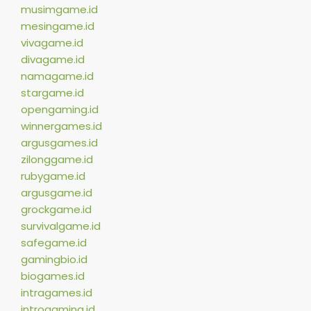
musimgame.id
mesingame.id
vivagame.id
divagame.id
namagame.id
stargame.id
opengaming.id
winnergames.id
argusgames.id
zilonggame.id
rubygame.id
argusgame.id
grockgame.id
survivalgame.id
safegame.id
gamingbio.id
biogames.id
intragames.id
introgaming.id