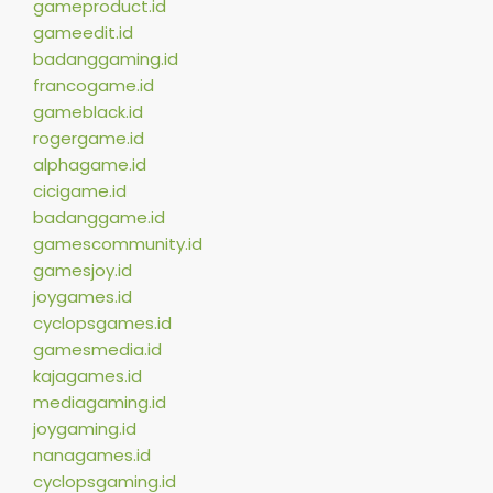
gameproduct.id
gameedit.id
badanggaming.id
francogame.id
gameblack.id
rogergame.id
alphagame.id
cicigame.id
badanggame.id
gamescommunity.id
gamesjoy.id
joygames.id
cyclopsgames.id
gamesmedia.id
kajagames.id
mediagaming.id
joygaming.id
nanagames.id
cyclopsgaming.id