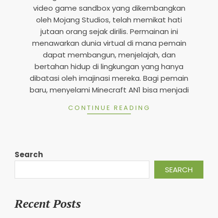
n
video game sandbox yang dikembangkan
oleh Mojang Studios, telah memikat hati
d
jutaan orang sejak dirilis. Permainan ini
s
menawarkan dunia virtual di mana pemain
M
dapat membangun, menjelajah, dan
o
bertahan hidup di lingkungan yang hanya
dibatasi oleh imajinasi mereka. Bagi pemain
b
baru, menyelami Minecraft AN1 bisa menjadi
i
CONTINUE READING
l
e
2
0
Search
2
SEARCH
5
Recent Posts