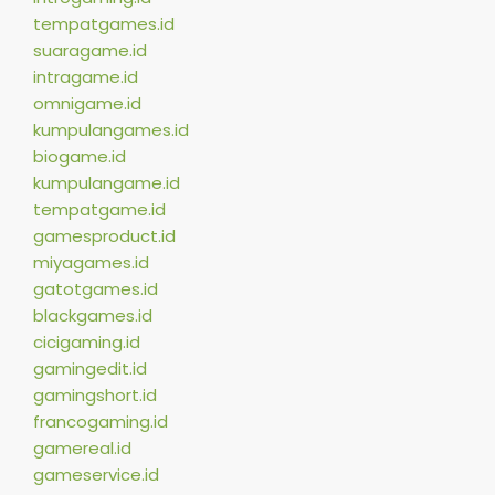
tempatgames.id
suaragame.id
intragame.id
omnigame.id
kumpulangames.id
biogame.id
kumpulangame.id
tempatgame.id
gamesproduct.id
miyagames.id
gatotgames.id
blackgames.id
cicigaming.id
gamingedit.id
gamingshort.id
francogaming.id
gamereal.id
gameservice.id