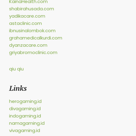
KainaHealth.com
shabirahusada.com
yadikacare.com
astaclinic.com
ibnusinalombok.com
grahamedicalkurdi.com
dyanzacare.com
griyabromoclinic.com
qiu qiu
Links
herogaming.id
divagaming.id
indogaming.id
namagaming.id
vivagaming.id