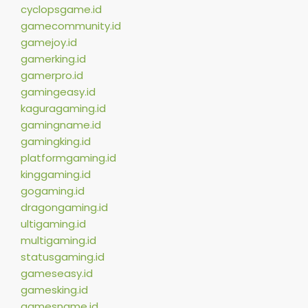
cyclopsgame.id
gamecommunity.id
gamejoy.id
gamerking.id
gamerpro.id
gamingeasy.id
kaguragaming.id
gamingname.id
gamingking.id
platformgaming.id
kinggaming.id
gogaming.id
dragongaming.id
ultigaming.id
multigaming.id
statusgaming.id
gameseasy.id
gamesking.id
gamesname.id