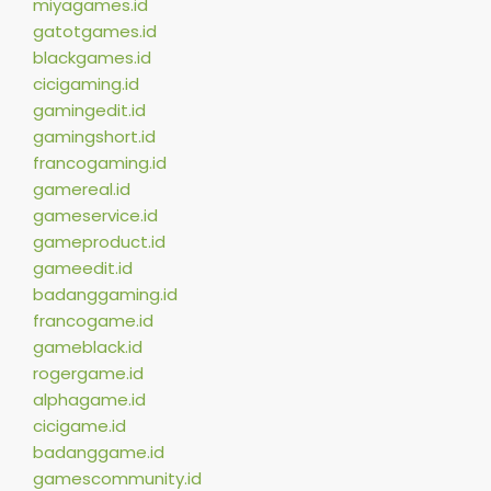
miyagames.id
gatotgames.id
blackgames.id
cicigaming.id
gamingedit.id
gamingshort.id
francogaming.id
gamereal.id
gameservice.id
gameproduct.id
gameedit.id
badanggaming.id
francogame.id
gameblack.id
rogergame.id
alphagame.id
cicigame.id
badanggame.id
gamescommunity.id