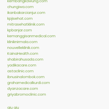
kembangkawung.com
chungiwa.com
ikanbakarcianjur.com
kpjisehat.com
mitrasehatklinik.com
kpbanjar.com
kemanggisanmedical.com
kliniknirmala.com
nouvelleklinik.com
KainaHealth.com
shabirahusada.com
yadikacare.com
astaclinic.com
ibnusinalombok.com
grahamedicalkurdi.com
dyanzacare.com
griyabromoclinic.com
qiu qiu