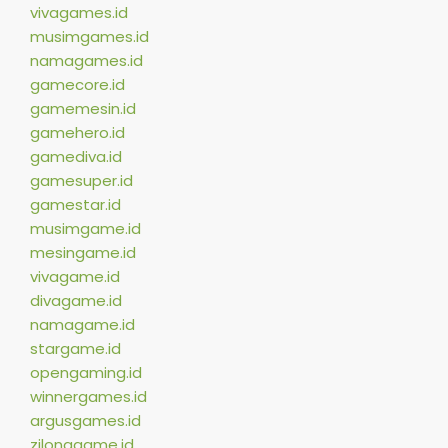
vivagames.id
musimgames.id
namagames.id
gamecore.id
gamemesin.id
gamehero.id
gamediva.id
gamesuper.id
gamestar.id
musimgame.id
mesingame.id
vivagame.id
divagame.id
namagame.id
stargame.id
opengaming.id
winnergames.id
argusgames.id
zilonggame.id