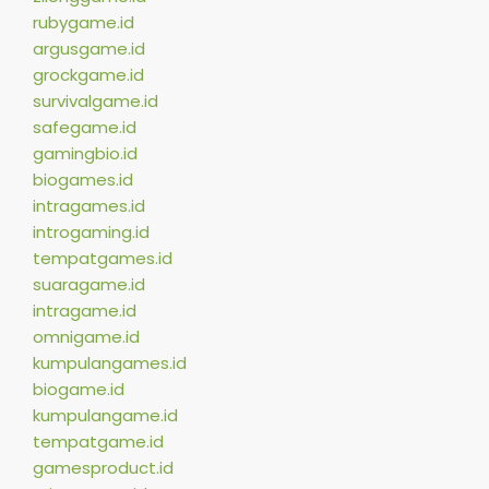
rubygame.id
argusgame.id
grockgame.id
survivalgame.id
safegame.id
gamingbio.id
biogames.id
intragames.id
introgaming.id
tempatgames.id
suaragame.id
intragame.id
omnigame.id
kumpulangames.id
biogame.id
kumpulangame.id
tempatgame.id
gamesproduct.id