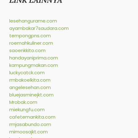
LINK LAINNYA
lesehangurame.com
ayambakar7saudara.com
tempongpns.com
roemahkuliner.com
saoenkkito.com
handayaniprima.com
kampungmakan.com
luckycatck.com
rmbakoelkita.com
angelesehan.com
bluejasminejkt.com
Mrobak.com
miekungfu.com
cafetemankita.com
rmjasabundo.com
mimoosajkt.com