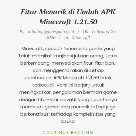
n
Fitur Menarik di Unduh APK
d
Minecraft 1.21.50
s
2026-
By:
admin@gamesgalaxy.id
On:
February 23,
M
02-
2026
In:
Minecraft
o
23
Minecraft, sebuah fenomena game yang
b
telah memikat imajinasi jutaan orang, terus
i
berkembang, menyediakan fitur-fitur baru
l
dan menggembirakan di setiap
e
pembaruan. APK Minecraft 1.21.50 tidak
terkecuali. Versi ini berjanji untuk
2
meningkatkan pengalaman bermain game
0
dengan fitur-fitur inovatif yang tidak hanya
2
membuat game lebih menarik tetapi juga
5
berkontribusi terhadap kompleksitas yang
disukai
CONTINUE READING