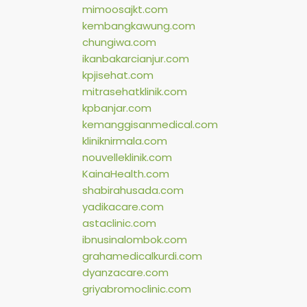
mimoosajkt.com
kembangkawung.com
chungiwa.com
ikanbakarcianjur.com
kpjisehat.com
mitrasehatklinik.com
kpbanjar.com
kemanggisanmedical.com
kliniknirmala.com
nouvelleklinik.com
KainaHealth.com
shabirahusada.com
yadikacare.com
astaclinic.com
ibnusinalombok.com
grahamedicalkurdi.com
dyanzacare.com
griyabromoclinic.com