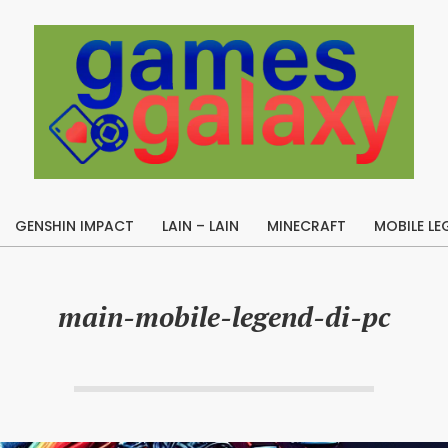
B
u
GENSHIN IMPACT
LAIN – LAIN
MINECRAFT
MOBILE LE
i
Primary
l
Navigation
Menu
d
main-mobile-legend-di-pc
A
p
e
x
L