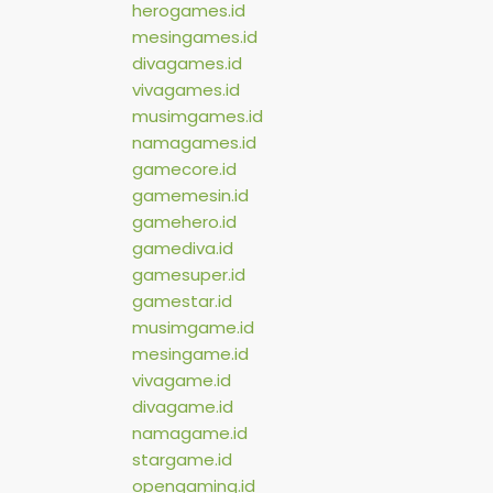
herogames.id
mesingames.id
divagames.id
vivagames.id
musimgames.id
namagames.id
gamecore.id
gamemesin.id
gamehero.id
gamediva.id
gamesuper.id
gamestar.id
musimgame.id
mesingame.id
vivagame.id
divagame.id
namagame.id
stargame.id
opengaming.id