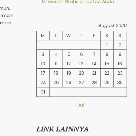
Minecraft Gratis di Laptop Anda
amun,
ermain
rmain
August 2026
M
T
W
T
F
S
S
1
2
3
4
5
6
7
8
9
10
11
12
13
14
15
16
17
18
19
20
21
22
23
24
25
26
27
28
29
30
31
« Jul
LINK LAINNYA