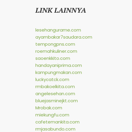
LINK LAINNYA
lesehangurame.com
ayambakar7saudara.com
tempongpns.com
roemahkuliner.com
saoenkkito.com
handayaniprima.com
kampungmakan.com
luckycatck.com
rmbakoelkita.com
angelesehan.com
bluejasminejkt.com
Mrobak.com
miekungfu.com
cafetemankita.com
rmjasabundo.com