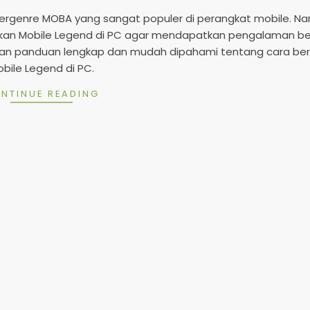
2
5
ergenre MOBA yang sangat populer di perangkat mobile. N
kan Mobile Legend di PC agar mendapatkan pengalaman b
ikan panduan lengkap dan mudah dipahami tentang cara be
bile Legend di PC.
NTINUE READING