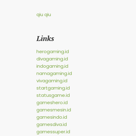
qiu qiu
Links
herogaming.id
divagaming.id
indogaming.id
namagaming.id
vivagaming.id
startgaming.id
statusgame.id
gameshero.id
gamesmesin.id
gamesindo.id
gamesdiva.id
gamessuper.id