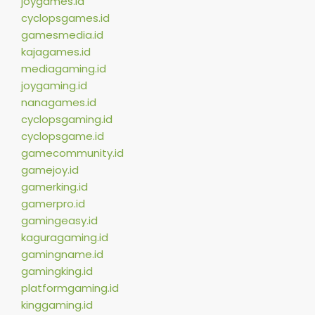
joygames.id
cyclopsgames.id
gamesmedia.id
kajagames.id
mediagaming.id
joygaming.id
nanagames.id
cyclopsgaming.id
cyclopsgame.id
gamecommunity.id
gamejoy.id
gamerking.id
gamerpro.id
gamingeasy.id
kaguragaming.id
gamingname.id
gamingking.id
platformgaming.id
kinggaming.id