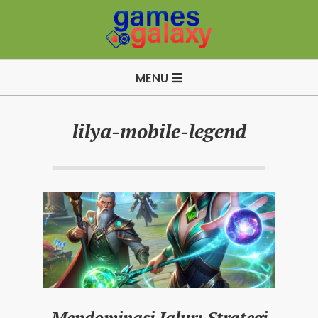
Skip
to
content
B
Primary
u
MENU
Navigation
i
Menu
l
lilya-mobile-legend
d
A
p
e
x
L
e
g
e
Mendominasi Jalur: Strategi