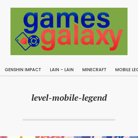
B
u
GENSHIN IMPACT
LAIN – LAIN
MINECRAFT
MOBILE LE
i
Primary
l
Navigation
Menu
d
level-mobile-legend
A
p
e
x
L