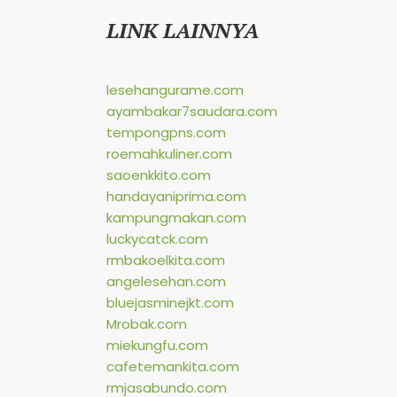
LINK LAINNYA
lesehangurame.com
ayambakar7saudara.com
tempongpns.com
roemahkuliner.com
saoenkkito.com
handayaniprima.com
kampungmakan.com
luckycatck.com
rmbakoelkita.com
angelesehan.com
bluejasminejkt.com
Mrobak.com
miekungfu.com
cafetemankita.com
rmjasabundo.com