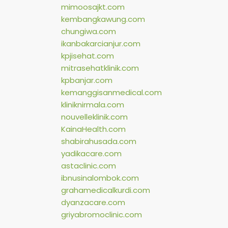
mimoosajkt.com
kembangkawung.com
chungiwa.com
ikanbakarcianjur.com
kpjisehat.com
mitrasehatklinik.com
kpbanjar.com
kemanggisanmedical.com
kliniknirmala.com
nouvelleklinik.com
KainaHealth.com
shabirahusada.com
yadikacare.com
astaclinic.com
ibnusinalombok.com
grahamedicalkurdi.com
dyanzacare.com
griyabromoclinic.com