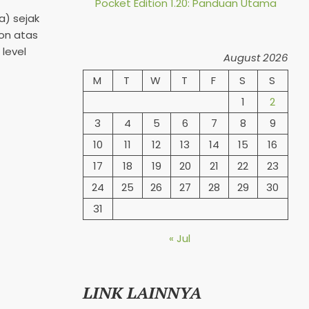
Pocket Edition 1.20: Panduan Utama
a) sejak
lon atas
level
August 2026
M
T
W
T
F
S
S
1
2
3
4
5
6
7
8
9
10
11
12
13
14
15
16
17
18
19
20
21
22
23
24
25
26
27
28
29
30
31
« Jul
LINK LAINNYA