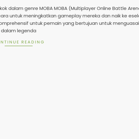
2
5
kok dalam genre MOBA MOBA (Multiplayer Online Battle Aren
i cara untuk meningkatkan gameplay mereka dan naik ke ese
n komprehensif untuk pemain yang bertujuan untuk menguasai 
dalam legenda
NTINUE READING