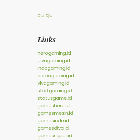
qiu qiu
Links
herogaming.id
divagaming.id
indogaming.id
namagaming.id
vivagaming.id
startgaming.id
statusgame.id
gameshero.id
gamesmesin.id
gamesindo.id
gamesdiva.id
gamessuper.id