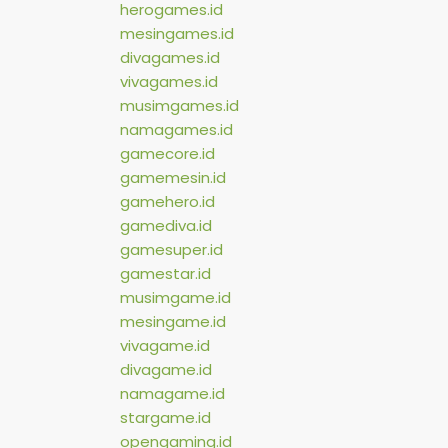
herogames.id
mesingames.id
divagames.id
vivagames.id
musimgames.id
namagames.id
gamecore.id
gamemesin.id
gamehero.id
gamediva.id
gamesuper.id
gamestar.id
musimgame.id
mesingame.id
vivagame.id
divagame.id
namagame.id
stargame.id
opengaming.id