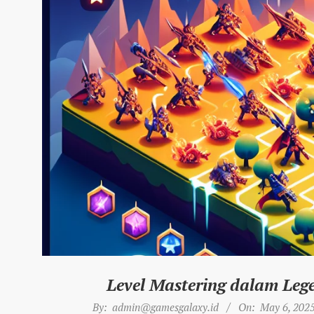
Level Mastering dalam Lege
2025-
By:
admin@gamesgalaxy.id
On:
May 6, 202