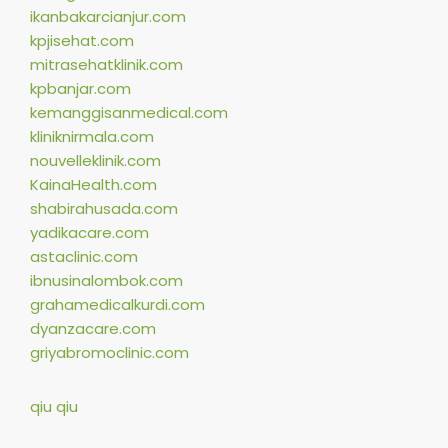
ikanbakarcianjur.com
kpjisehat.com
mitrasehatklinik.com
kpbanjar.com
kemanggisanmedical.com
kliniknirmala.com
nouvelleklinik.com
KainaHealth.com
shabirahusada.com
yadikacare.com
astaclinic.com
ibnusinalombok.com
grahamedicalkurdi.com
dyanzacare.com
griyabromoclinic.com
qiu qiu