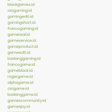
blackgames.id
cicigaming.id
gamingedit.id
gamingshort.id
francogaming.id
gamereal.id
gameservice.id
gameproduct.id
gameedit.id
badanggaming.id
francogame.id
gameblack.id
rogergame.id
alphagame.id
cicigame.id
badanggame.id
gamescommunity.id
gamesjoy.id