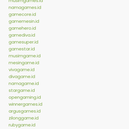
musimgames.id
namagames.id
gamecore.id
gamemesin.id
gamehero.id
gamediva.id
gamesuper.id
gamestar.id
musimgame.id
mesingame.id
vivagame.id
divagame.id
namagame.id
stargame.id
opengaming.id
winnergames.id
argusgames.id
zilonggame.id
rubygame.id