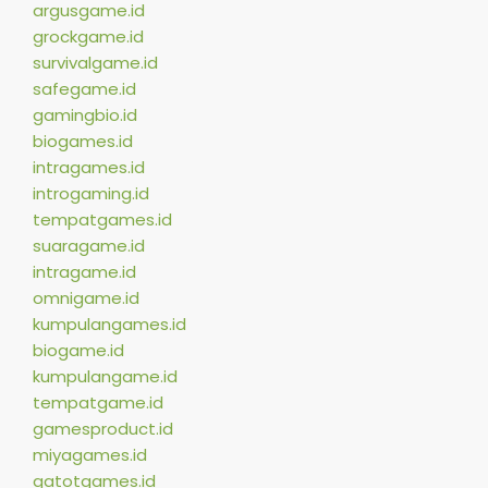
argusgame.id
grockgame.id
survivalgame.id
safegame.id
gamingbio.id
biogames.id
intragames.id
introgaming.id
tempatgames.id
suaragame.id
intragame.id
omnigame.id
kumpulangames.id
biogame.id
kumpulangame.id
tempatgame.id
gamesproduct.id
miyagames.id
gatotgames.id