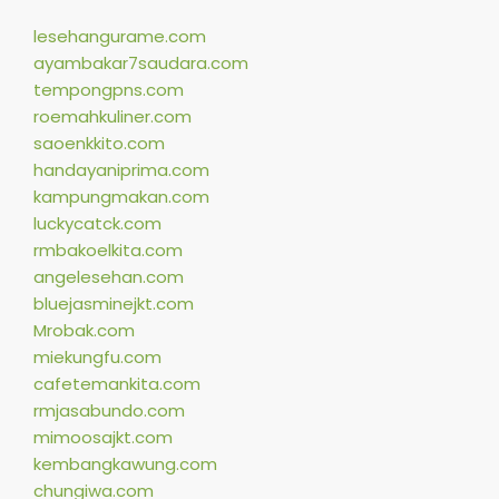
lesehangurame.com
ayambakar7saudara.com
tempongpns.com
roemahkuliner.com
saoenkkito.com
handayaniprima.com
kampungmakan.com
luckycatck.com
rmbakoelkita.com
angelesehan.com
bluejasminejkt.com
Mrobak.com
miekungfu.com
cafetemankita.com
rmjasabundo.com
mimoosajkt.com
kembangkawung.com
chungiwa.com