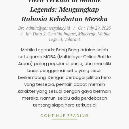
n
Legends: Mengungkap
d
Rahasia Kehebatan Mereka
s
2025-
By:
admin@gamesgalaxy.id
On:
July 29, 2025
M
07-
In:
Dota 2
,
Genshin Impact
,
Minecraft
,
Mobile
o
Legend
,
Valorant
29
b
Mobile Legends: Bang Bang adalah salah
i
satu game MOBA (Multiplayer Online Battle
Arena) paling populer di dunia, dan memiliki
l
basis penggemar setia yang terus
e
berkembang. Dengan berbagai pilihan hero
2
yang tersedia, pemain dapat memilih
0
karakter yang sesuai dengan gaya bermain
mereka. Namun, selalu ada perdebatan
2
tentang siapa hero terkuat di
5
CONTINUE READING