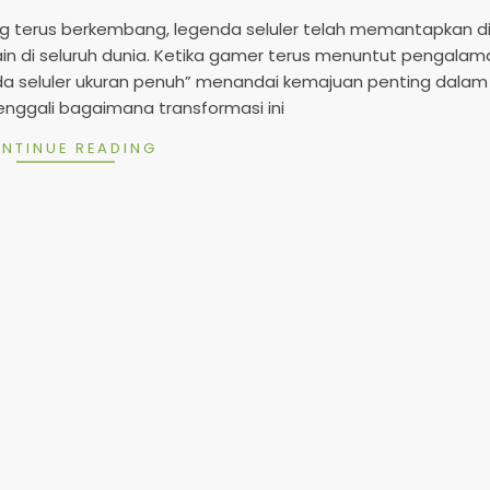
2
5
ng terus berkembang, legenda seluler telah memantapkan di
 di seluruh dunia. Ketika gamer terus menuntut pengalam
da seluler ukuran penuh” menandai kemajuan penting dala
menggali bagaimana transformasi ini
NTINUE READING