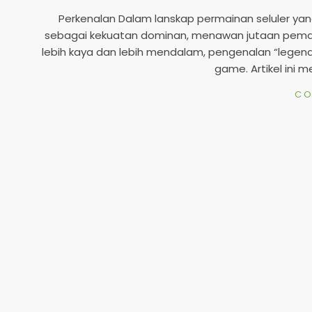
07-
Perkenalan Dalam lanskap permainan seluler ya
07
sebagai kekuatan dominan, menawan jutaan pemain
lebih kaya dan lebih mendalam, pengenalan “legen
game. Artikel ini 
CO