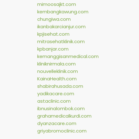
mimoosajkt.com
kembangkawung.com
chungiwa.com
ikanbakarcianjur.com
kpjisehat.com
mitrasehatklinik.com
kpbanjar.com
kemanggisanmedical.com
kliniknirmala.com
nouvelleklinik.com
KainaHealth.com
shabirahusada.com
yadikacare.com
astaclinic.com
ibnusinalombok.com
grahamedicalkurdi.com
dyanzacare.com
griyabromoclinic.com