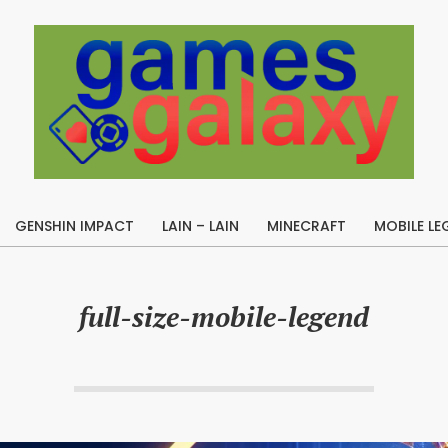
B
u
GENSHIN IMPACT
LAIN – LAIN
MINECRAFT
MOBILE LE
i
Primary
l
Navigation
Menu
d
full-size-mobile-legend
A
p
e
x
L