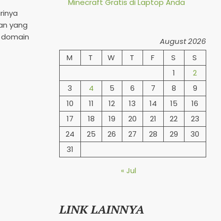
Minecraft Gratis di Laptop Anda
rinya
an yang
m domain
August 2026
M
T
W
T
F
S
S
1
2
3
4
5
6
7
8
9
10
11
12
13
14
15
16
17
18
19
20
21
22
23
24
25
26
27
28
29
30
31
« Jul
LINK LAINNYA