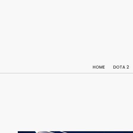
Skip
to
content
HOME
DOTA 2