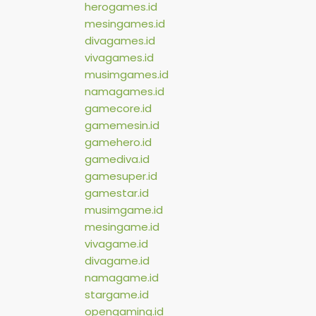
herogames.id
mesingames.id
divagames.id
vivagames.id
musimgames.id
namagames.id
gamecore.id
gamemesin.id
gamehero.id
gamediva.id
gamesuper.id
gamestar.id
musimgame.id
mesingame.id
vivagame.id
divagame.id
namagame.id
stargame.id
opengaming.id