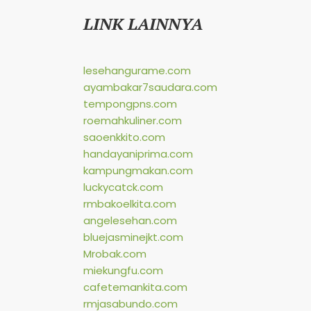
LINK LAINNYA
lesehangurame.com
ayambakar7saudara.com
tempongpns.com
roemahkuliner.com
saoenkkito.com
handayaniprima.com
kampungmakan.com
luckycatck.com
rmbakoelkita.com
angelesehan.com
bluejasminejkt.com
Mrobak.com
miekungfu.com
cafetemankita.com
rmjasabundo.com