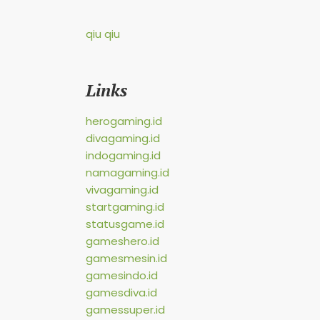
qiu qiu
Links
herogaming.id
divagaming.id
indogaming.id
namagaming.id
vivagaming.id
startgaming.id
statusgame.id
gameshero.id
gamesmesin.id
gamesindo.id
gamesdiva.id
gamessuper.id