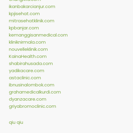
ikanbakarcianjur.com
kpjisehat.com
mitrasehatklinik.com
kpbanjar.com
kemanggisanmedical.com
kliniknirmala.com
nouvelleklinik.com
KainaHealth.com
shabirahusada.com
yadikacare.com
astaclinic.com
ibnusinalombok.com
grahamedicalkurdi.com
dyanzacare.com
griyabromoclinic.com
qiu qiu