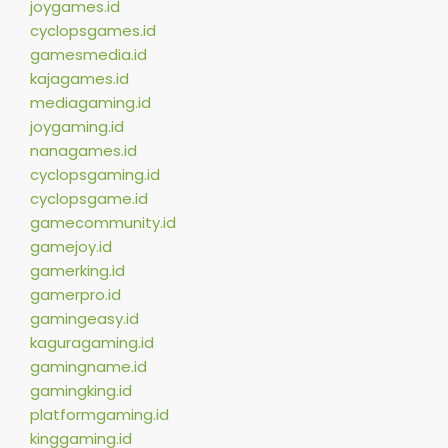
joygames.id
cyclopsgames.id
gamesmedia.id
kajagames.id
mediagaming.id
joygaming.id
nanagames.id
cyclopsgaming.id
cyclopsgame.id
gamecommunity.id
gamejoy.id
gamerking.id
gamerpro.id
gamingeasy.id
kaguragaming.id
gamingname.id
gamingking.id
platformgaming.id
kinggaming.id