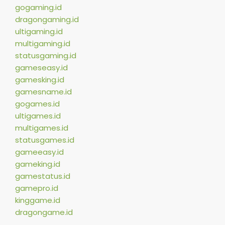
gogaming.id
dragongaming.id
ultigaming.id
multigaming.id
statusgaming.id
gameseasy.id
gamesking.id
gamesname.id
gogames.id
ultigames.id
multigames.id
statusgames.id
gameeasy.id
gameking.id
gamestatus.id
gamepro.id
kinggame.id
dragongame.id