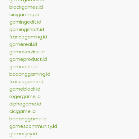
blackgames.id
cicigaming.id
gamingedit.id
gamingshort.id
francogaming.id
gamereal.id
gameservice.id
gameproduct.id
gameedit.id
badanggaming.id
francogame.id
gameblack.id
rogergame.id
alphagame.id
cicigame.id
badanggame.id
gamescommunity.id
gamesjoy.id