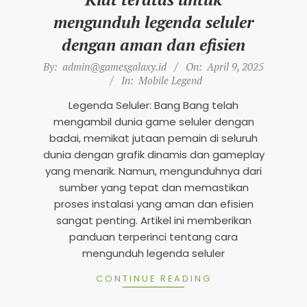
n
mengunduh legenda seluler
d
dengan aman dan efisien
s
2025-
By:
admin@gamesgalaxy.id
On:
April 9, 2025
M
04-
In:
Mobile Legend
o
09
Legenda Seluler: Bang Bang telah
b
mengambil dunia game seluler dengan
i
badai, memikat jutaan pemain di seluruh
l
dunia dengan grafik dinamis dan gameplay
yang menarik. Namun, mengunduhnya dari
e
sumber yang tepat dan memastikan
2
proses instalasi yang aman dan efisien
0
sangat penting. Artikel ini memberikan
2
panduan terperinci tentang cara
mengunduh legenda seluler
5
CONTINUE READING