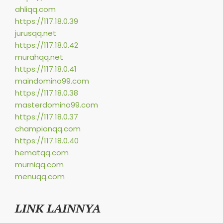
ahliqq.com
https://117.18.0.39
jurusqq.net
https://117.18.0.42
murahqq.net
https://117.18.0.41
maindomino99.com
https://117.18.0.38
masterdomino99.com
https://117.18.0.37
championqq.com
https://117.18.0.40
hematqq.com
murniqq.com
menuqq.com
LINK LAINNYA