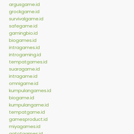
argusgame.id
grockgame.id
survivalgame.id
safegame.id
gamingbio.id
biogames.id
intragames.id
introgaming.id
tempatgames.id
suaragame.id
intragame.id
omnigame.id
kumpulangames.id
biogame.id
kumpulangame.id
tempatgame.id
gamesproduct.id
miyagames.id
gatotgames.id