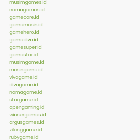
musimgames.id
namagames.id
gamecore.id
gamemesin.id
gamehero.id
gamediva.id
gamesuper.id
gamestar.id
musimgame.id
mesingame.id
vivagame.id
divagame.id
namagame.id
stargame.id
opengaming.id
winnergames.id
argusgames.id
zilonggame.id
rubygame.id