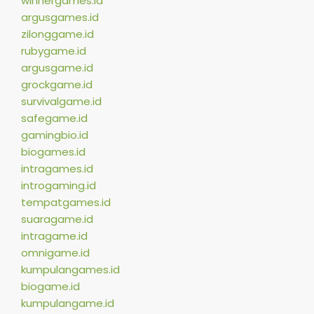
winnergames.id
argusgames.id
zilonggame.id
rubygame.id
argusgame.id
grockgame.id
survivalgame.id
safegame.id
gamingbio.id
biogames.id
intragames.id
introgaming.id
tempatgames.id
suaragame.id
intragame.id
omnigame.id
kumpulangames.id
biogame.id
kumpulangame.id