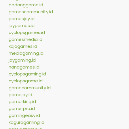
badanggame.id
gamescommunity.id
gamesjoy.id
joygames.id
cyclopsgames.id
gamesmedia.id
kajagames.id
mediagaming.id
joygaming.id
nanagames.id
cyclopsgaming.id
cyclopsgame.id
gamecommunity.id
gamejoy.id
gamerking.id
gamerpro.id
gamingeasy.id
kaguragaming.id