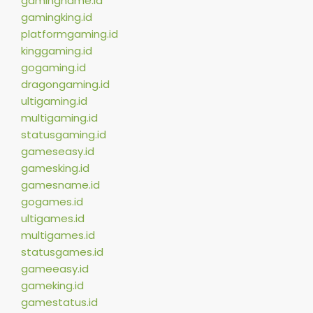
gamingname.id
gamingking.id
platformgaming.id
kinggaming.id
gogaming.id
dragongaming.id
ultigaming.id
multigaming.id
statusgaming.id
gameseasy.id
gamesking.id
gamesname.id
gogames.id
ultigames.id
multigames.id
statusgames.id
gameeasy.id
gameking.id
gamestatus.id