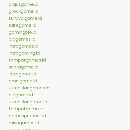
argusgame.id
grockgame.id
survivalgame.id
safegame.id
gamingbio.id
biogames.id
intragames.id
introgaming.id
tempatgames.id
suaragame.id
intragame.id
omnigame.id
kumpulangames.id
biogame.id
kumpulangame.id
tempatgame.id
gamesproduct.id
miyagames.id
gatotgames.id