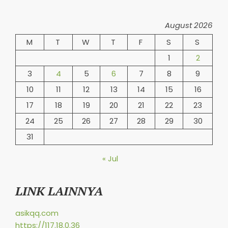
August 2026
M
T
W
T
F
S
S
1
2
3
4
5
6
7
8
9
10
11
12
13
14
15
16
17
18
19
20
21
22
23
24
25
26
27
28
29
30
31
« Jul
LINK LAINNYA
asikqq.com
https://117.18.0.36