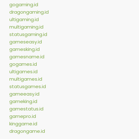
gogaming.id
dragongaming.id
ultigaming.id
multigaming.id
statusgaming.id
gameseasy.id
gamesking.id
gamesname.id
gogames.id
ultigames.id
multigames.id
statusgames.id
gameeasy.id
gameking.id
gamestatus.id
gamepro.id
kinggame.id
dragongame.id