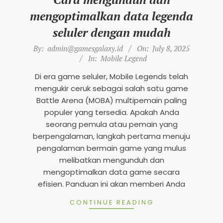
n
mengoptimalkan data legenda
d
seluler dengan mudah
s
2025-
By:
admin@gamesgalaxy.id
On:
July 8, 2025
M
07-
In:
Mobile Legend
o
08
Di era game seluler, Mobile Legends telah
b
mengukir ceruk sebagai salah satu game
i
Battle Arena (MOBA) multipemain paling
l
populer yang tersedia. Apakah Anda
seorang pemula atau pemain yang
e
berpengalaman, langkah pertama menuju
2
pengalaman bermain game yang mulus
0
melibatkan mengunduh dan
2
mengoptimalkan data game secara
efisien. Panduan ini akan memberi Anda
5
CONTINUE READING