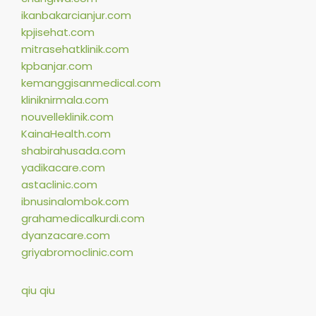
ikanbakarcianjur.com
kpjisehat.com
mitrasehatklinik.com
kpbanjar.com
kemanggisanmedical.com
kliniknirmala.com
nouvelleklinik.com
KainaHealth.com
shabirahusada.com
yadikacare.com
astaclinic.com
ibnusinalombok.com
grahamedicalkurdi.com
dyanzacare.com
griyabromoclinic.com
qiu qiu