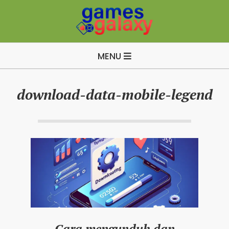
Skip
to
content
B
Primary
u
MENU
Navigation
i
Menu
l
download-data-mobile-legend
d
A
p
e
x
L
e
g
e
Cara mengunduh dan