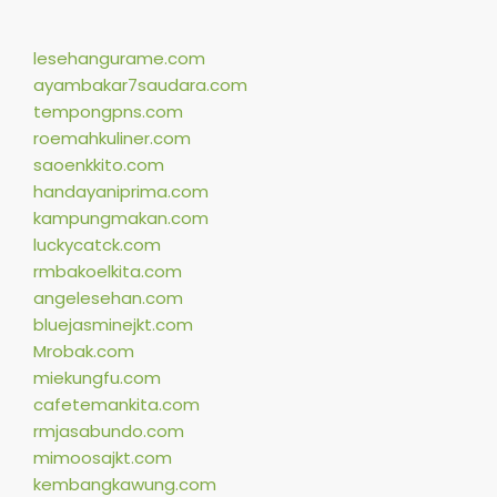
lesehangurame.com
ayambakar7saudara.com
tempongpns.com
roemahkuliner.com
saoenkkito.com
handayaniprima.com
kampungmakan.com
luckycatck.com
rmbakoelkita.com
angelesehan.com
bluejasminejkt.com
Mrobak.com
miekungfu.com
cafetemankita.com
rmjasabundo.com
mimoosajkt.com
kembangkawung.com