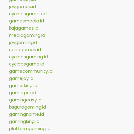
joygames.id
cyclopsgames.id
gamesmedia.id
kajagames.id
mediagaming.id
joygaming.id
nanagames.id
cyclopsgaming.id
cyclopsgame.id
gamecommunity.id
gamejoy.id
gamerking.id
gamerpro.id
gamingeasy.id
kaguragaming.id
gamingname.id
gamingking.id
platformgaming.id