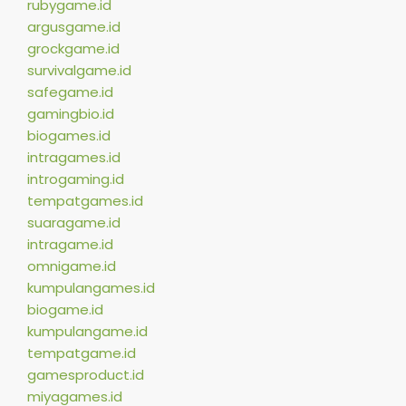
rubygame.id
argusgame.id
grockgame.id
survivalgame.id
safegame.id
gamingbio.id
biogames.id
intragames.id
introgaming.id
tempatgames.id
suaragame.id
intragame.id
omnigame.id
kumpulangames.id
biogame.id
kumpulangame.id
tempatgame.id
gamesproduct.id
miyagames.id