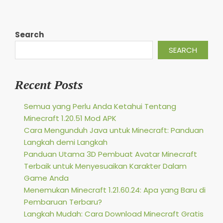
Search
SEARCH
Recent Posts
Semua yang Perlu Anda Ketahui Tentang
Minecraft 1.20.51 Mod APK
Cara Mengunduh Java untuk Minecraft: Panduan
Langkah demi Langkah
Panduan Utama 3D Pembuat Avatar Minecraft
Terbaik untuk Menyesuaikan Karakter Dalam
Game Anda
Menemukan Minecraft 1.21.60.24: Apa yang Baru di
Pembaruan Terbaru?
Langkah Mudah: Cara Download Minecraft Gratis