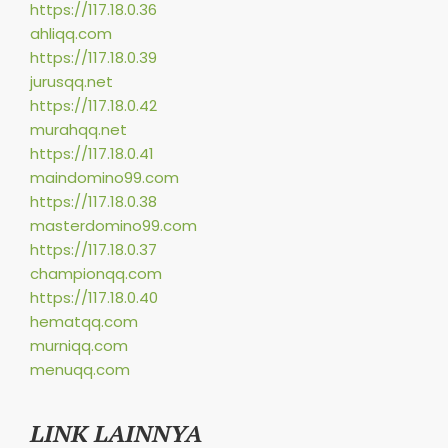
https://117.18.0.36
ahliqq.com
https://117.18.0.39
jurusqq.net
https://117.18.0.42
murahqq.net
https://117.18.0.41
maindomino99.com
https://117.18.0.38
masterdomino99.com
https://117.18.0.37
championqq.com
https://117.18.0.40
hematqq.com
murniqq.com
menuqq.com
LINK LAINNYA