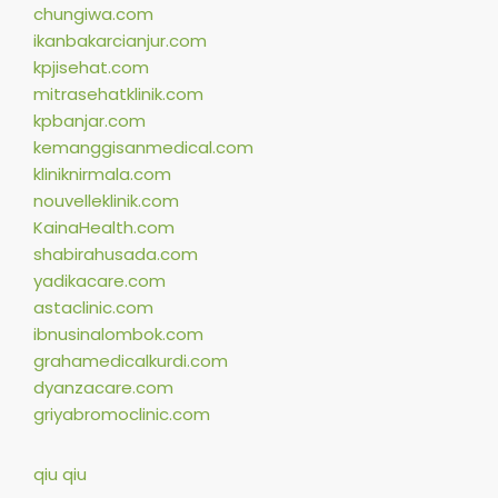
chungiwa.com
ikanbakarcianjur.com
kpjisehat.com
mitrasehatklinik.com
kpbanjar.com
kemanggisanmedical.com
kliniknirmala.com
nouvelleklinik.com
KainaHealth.com
shabirahusada.com
yadikacare.com
astaclinic.com
ibnusinalombok.com
grahamedicalkurdi.com
dyanzacare.com
griyabromoclinic.com
qiu qiu