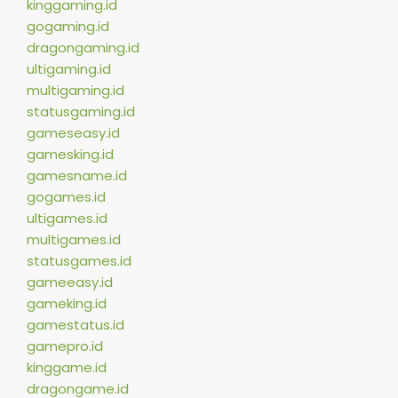
kinggaming.id
gogaming.id
dragongaming.id
ultigaming.id
multigaming.id
statusgaming.id
gameseasy.id
gamesking.id
gamesname.id
gogames.id
ultigames.id
multigames.id
statusgames.id
gameeasy.id
gameking.id
gamestatus.id
gamepro.id
kinggame.id
dragongame.id