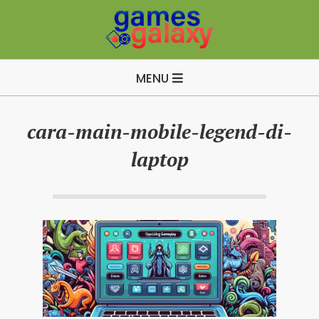
Skip
to
content
B
Primary
u
MENU
Navigation
i
Menu
l
cara-main-mobile-legend-di-
d
laptop
A
p
e
x
L
e
g
e