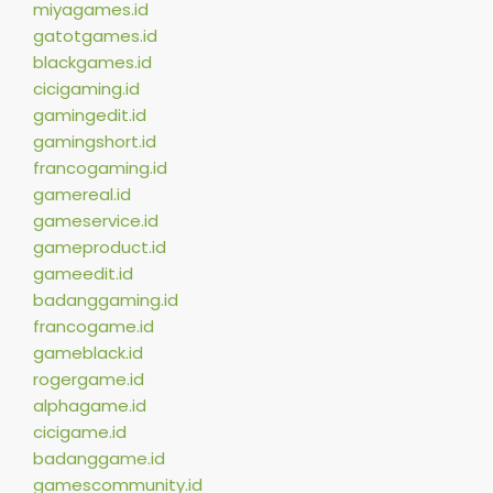
miyagames.id
gatotgames.id
blackgames.id
cicigaming.id
gamingedit.id
gamingshort.id
francogaming.id
gamereal.id
gameservice.id
gameproduct.id
gameedit.id
badanggaming.id
francogame.id
gameblack.id
rogergame.id
alphagame.id
cicigame.id
badanggame.id
gamescommunity.id