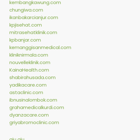
kembangkawung.com
chungiwa.com
ikanbakarcianjur.com
kpjisehat.com
mitrasehatklinik.com
kpbanjar.com
kemanggisanmedical.com
kliniknirmala.com
nouvelleklinik.com
KainaHealth.com
shabirahusada.com
yadikacare.com
astaclinic.com
ibnusinalombok.com
grahamedicalkurdi.com
dyanzacare.com
griyabromoclinic.com
qiu qiu