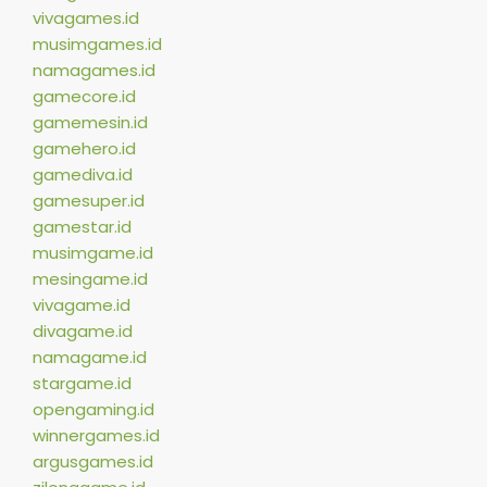
vivagames.id
musimgames.id
namagames.id
gamecore.id
gamemesin.id
gamehero.id
gamediva.id
gamesuper.id
gamestar.id
musimgame.id
mesingame.id
vivagame.id
divagame.id
namagame.id
stargame.id
opengaming.id
winnergames.id
argusgames.id