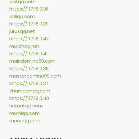
asikqq.com
https://117.18.0.36
ahliqq.com
https://117.18.0.39
jurusqq.net
https://117.18.0.42
murahqq.net
https://117.18.0.41
maindomino99.com
https://117.18.0.38
masterdomino99.com
https://117.18.0.37
championqq.com
https://117.18.0.40
hematqq.com
murniqq.com
menuqq.com