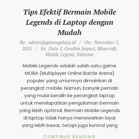
n
Tips Efektif Bermain Mobile
d
Legends di Laptop dengan
s
Mudah
M
2025-
o
By:
admin@gamesgalaxy.id
On:
November 2,
11-
2025
In:
Dota 2
,
Genshin Impact
,
Minecraft
,
b
Mobile Legend
,
Valorant
02
i
Mobile Legends adalah salah satu game
l
MOBA (Multiplayer Online Battle Arena)
e
populer yang umumnya dimainkan di
perangkat mobile. Namun, banyak pemain
2
yang mulai beralih ke perangkat laptop
0
untuk mendapatkan pengalaman bermain
2
yang lebih optimal. Bermain Mobile Legends
5
di laptop tidak hanya menawarkan layar
yang lebih besar, tetapi juga kontrol yang
CONTINUE READING