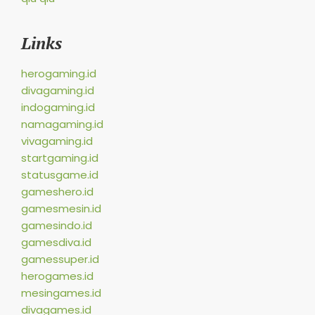
Links
herogaming.id
divagaming.id
indogaming.id
namagaming.id
vivagaming.id
startgaming.id
statusgame.id
gameshero.id
gamesmesin.id
gamesindo.id
gamesdiva.id
gamessuper.id
herogames.id
mesingames.id
divagames.id