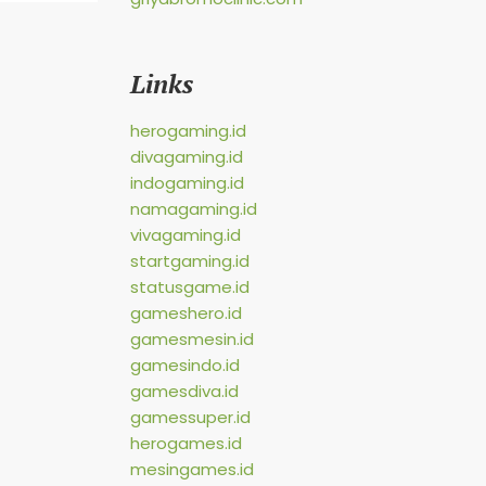
Links
herogaming.id
divagaming.id
indogaming.id
namagaming.id
vivagaming.id
startgaming.id
statusgame.id
gameshero.id
gamesmesin.id
gamesindo.id
gamesdiva.id
gamessuper.id
herogames.id
mesingames.id