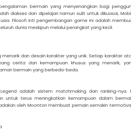
an pengalaman bermain yang menyenangkan bagi penggu
diakses dan dipelajari namun sulit untuk dikuasai, Mobi
usia. Filosofi inti pengembangan game ini adalah membu
uruh dunia meskipun melalui perangkat yang kecil.
 menarik dan desain karakter yang unik. Setiap karakter at
lakang cerita dan kemampuan khusus yang menarik, ya
laman bermain yang berbeda-beda.
 Legend adalah sistem matchmaking dan ranking-nya. I
nan untuk terus meningkatkan kemampuan dalam bermai
 diadakan oleh Moonton membuat pemain semakin termotiva
a