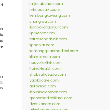
rmjasabundo.com
ld
mimoosajkt.com
kembangkawung.com
chungiwa.com
ikanbakarcianjur.com
an
kpjisehat.com
is
mitrasehatklinik.com
us
kpbanjar.com
me
kemanggisanmedical.com
kliniknirmala.com
nouvelleklinik.com
KainaHealth.com
shabirahusada.com
an
yadikacare.com
d.
astaclinic.com
an
ibnusinalombok.com
grahamedicalkurdi.com
dyanzacare.com
griyabromoclinic.com