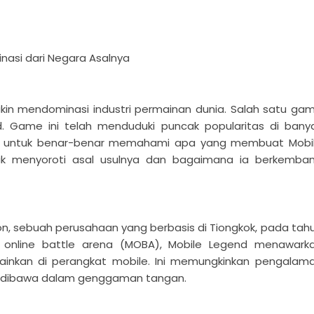
2
5
nasi dari Negara Asalnya
akin mendominasi industri permainan dunia. Salah satu ga
. Game ini telah menduduki puncak popularitas di bany
n, untuk benar-benar memahami apa yang membuat Mobi
uk menyoroti asal usulnya dan bagaimana ia berkemba
ton, sebuah perusahaan yang berbasis di Tiongkok, pada tah
r online battle arena (MOBA), Mobile Legend menawark
inkan di perangkat mobile. Ini memungkinkan pengalam
sa dibawa dalam genggaman tangan.