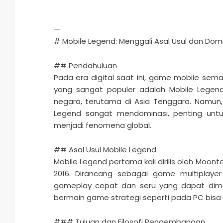
—
# Mobile Legend: Menggali Asal Usul dan Domi
## Pendahuluan
Pada era digital saat ini, game mobile sem
yang sangat populer adalah Mobile Legend
negara, terutama di Asia Tenggara. Namu
Legend sangat mendominasi, penting unt
menjadi fenomena global.
## Asal Usul Mobile Legend
Mobile Legend pertama kali dirilis oleh Moon
2016. Dirancang sebagai game multiplaye
gameplay cepat dan seru yang dapat dima
bermain game strategi seperti pada PC bi
### Tujuan dan Filosofi Pengembangan