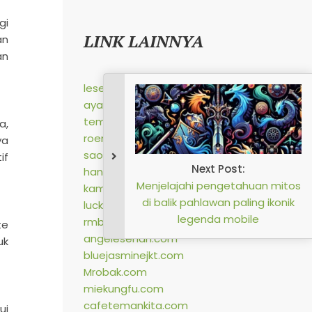
gi
LINK LAINNYA
an
an
lesehangurame.com
ayambakar7saudara.com
tempongpns.com
a,
roemahkuliner.com
ya
saoenkkito.com
if
handayaniprima.com
kampungmakan.com
luckycatck.com
rmbakoelkita.com
te
angelesehan.com
uk
bluejasminejkt.com
Mrobak.com
miekungfu.com
cafetemankita.com
ui