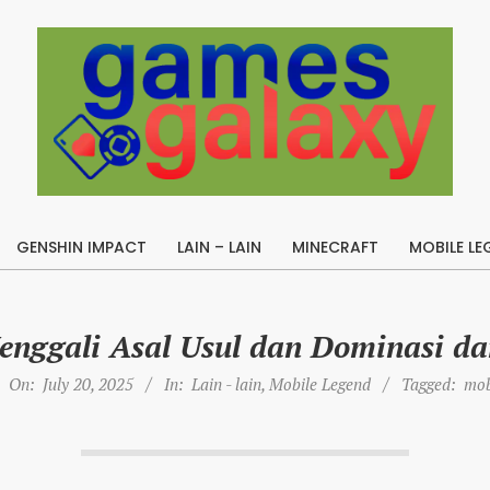
B
u
GENSHIN IMPACT
LAIN – LAIN
MINECRAFT
MOBILE LE
i
Primary
l
Navigation
Menu
d
enggali Asal Usul dan Dominasi da
A
p
On:
July 20, 2025
In:
Lain - lain
,
Mobile Legend
Tagged:
mob
e
x
L