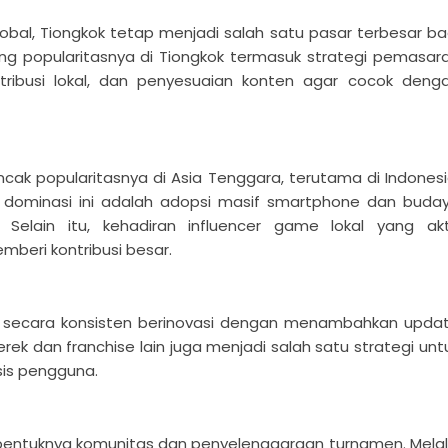
obal, Tiongkok tetap menjadi salah satu pasar terbesar ba
g popularitasnya di Tiongkok termasuk strategi pemasar
stribusi lokal, dan penyesuaian konten agar cocok deng
ncak popularitasnya di Asia Tenggara, terutama di Indonesi
ri dominasi ini adalah adopsi masif smartphone dan buda
Selain itu, kehadiran influencer game lokal yang akt
beri kontribusi besar.
n secara konsisten berinovasi dengan menambahkan upda
ek dan franchise lain juga menjadi salah satu strategi unt
sis pengguna.
entuknya komunitas dan penyelenggaraan turnamen. Melal