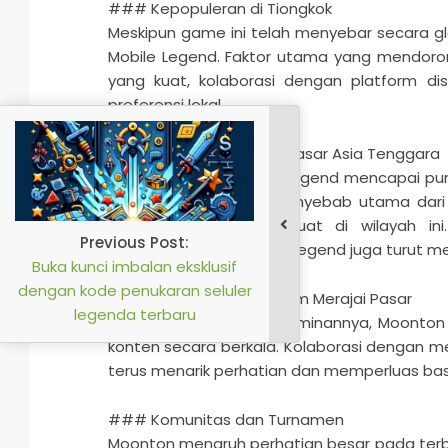
### Kepopuleran di Tiongkok
Meskipun game ini telah menyebar secara gl
Mobile Legend. Faktor utama yang mendoron
yang kuat, kolaborasi dengan platform di
preferensi lokal.
### Perkembangan di Pasar Asia Tenggara
Di luar Tiongkok, Mobile Legend mencapai pu
Filipina, dan Malaysia. Penyebab utama da
bermain game yang kuat di wilayah ini. 
mempromosikan Mobile Legend juga turut mem
## Upaya Moonton dalam Merajai Pasar
Untuk menjaga posisi dominannya, Moonto
konten secara berkala. Kolaborasi dengan mer
terus menarik perhatian dan memperluas ba
### Komunitas dan Turnamen
Moonton menaruh perhatian besar pada terb