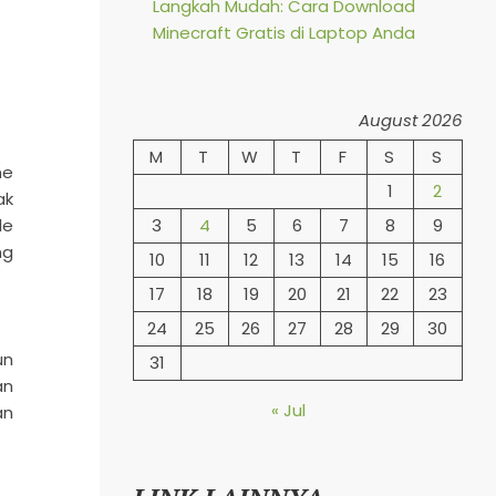
Langkah Mudah: Cara Download
Minecraft Gratis di Laptop Anda
August 2026
M
T
W
T
F
S
S
me
1
2
ak
3
4
5
6
7
8
9
le
ng
10
11
12
13
14
15
16
17
18
19
20
21
22
23
24
25
26
27
28
29
30
un
31
an
« Jul
an