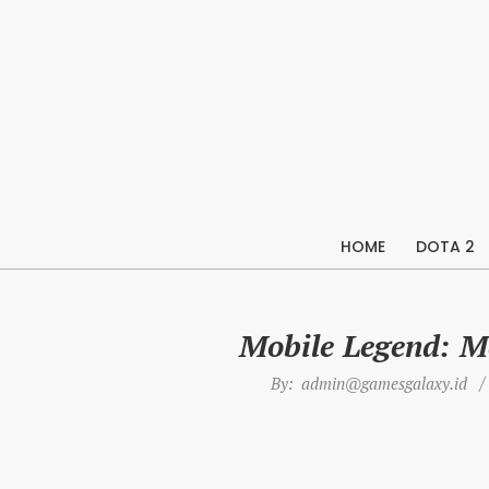
Skip
to
content
HOME
DOTA 2
Mobile Legend: M
By:
admin@gamesgalaxy.id