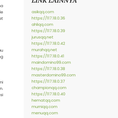
LINK LAINNYA
na
asikqq.com
le
https://117.18.0.36
at
ahliqq.com
https://117.18.0.39
jurusqq.net
https://117.18.0.42
murahqq.net
au
https://117.18.0.41
ng
maindomino99.com
https://117.18.0.38
masterdomino99.com
https://117.18.0.37
ni
championqq.com
n.
https://117.18.0.40
si
hematqq.com
murniqq.com
menuqq.com