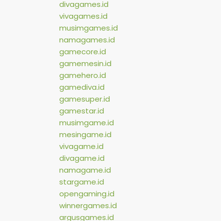
divagames.id
vivagames.id
musimgames.id
namagames.id
gamecore.id
gamemesin.id
gamehero.id
gamediva.id
gamesuper.id
gamestar.id
musimgame.id
mesingame.id
vivagame.id
divagame.id
namagame.id
stargame.id
opengaming.id
winnergames.id
argusgames.id