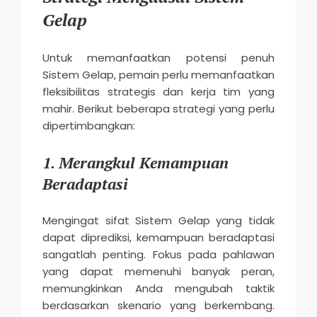
Gelap
Untuk memanfaatkan potensi penuh
Sistem Gelap, pemain perlu memanfaatkan
fleksibilitas strategis dan kerja tim yang
mahir. Berikut beberapa strategi yang perlu
dipertimbangkan:
1. Merangkul Kemampuan
Beradaptasi
Mengingat sifat Sistem Gelap yang tidak
dapat diprediksi, kemampuan beradaptasi
sangatlah penting. Fokus pada pahlawan
yang dapat memenuhi banyak peran,
memungkinkan Anda mengubah taktik
berdasarkan skenario yang berkembang.