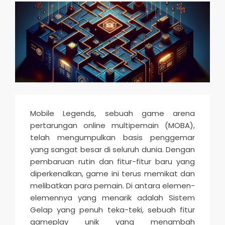
n
d
s
M
o
b
i
l
Mobile Legends, sebuah game arena
pertarungan online multipemain (MOBA),
e
telah mengumpulkan basis penggemar
2
yang sangat besar di seluruh dunia. Dengan
0
pembaruan rutin dan fitur-fitur baru yang
2
diperkenalkan, game ini terus memikat dan
melibatkan para pemain. Di antara elemen-
5
elemennya yang menarik adalah Sistem
Gelap yang penuh teka-teki, sebuah fitur
gameplay unik yang menambah