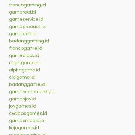
francogaming.id
gamereal.id
gameservice.id
gameproduct.id
gameedit.id
badanggaming.id
francogame.id
gameblack.id
rogergame.id
alphagame.id
cicigame.id
badanggame.id
gamescommunity.id
gamesjoy.id
joygames.id
cyclopsgames.id
gamesmedia.id
kajagames.id
mediagaming.id