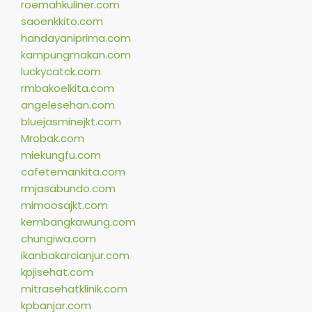
roemahkuliner.com
saoenkkito.com
handayaniprima.com
kampungmakan.com
luckycatck.com
rmbakoelkita.com
angelesehan.com
bluejasminejkt.com
Mrobak.com
miekungfu.com
cafetemankita.com
rmjasabundo.com
mimoosajkt.com
kembangkawung.com
chungiwa.com
ikanbakarcianjur.com
kpjisehat.com
mitrasehatklinik.com
kpbanjar.com