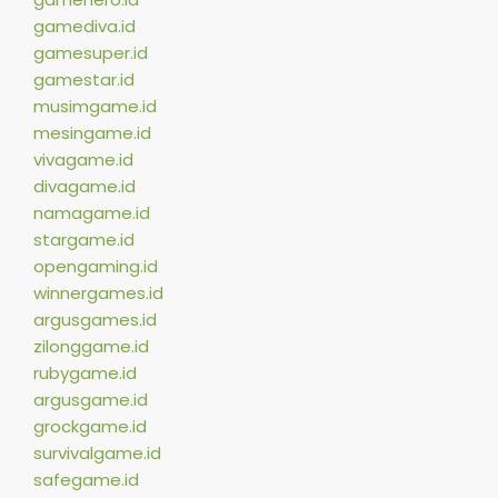
gamediva.id
gamesuper.id
gamestar.id
musimgame.id
mesingame.id
vivagame.id
divagame.id
namagame.id
stargame.id
opengaming.id
winnergames.id
argusgames.id
zilonggame.id
rubygame.id
argusgame.id
grockgame.id
survivalgame.id
safegame.id