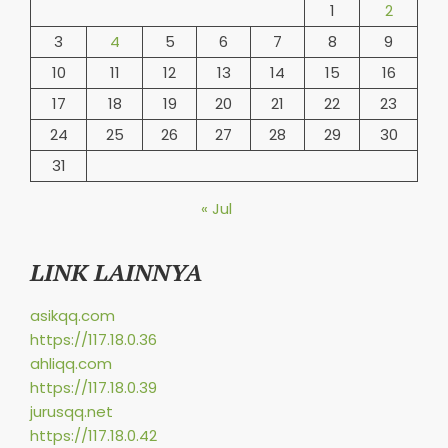
1
2
3
4
5
6
7
8
9
10
11
12
13
14
15
16
17
18
19
20
21
22
23
24
25
26
27
28
29
30
31
« Jul
LINK LAINNYA
asikqq.com
https://117.18.0.36
ahliqq.com
https://117.18.0.39
jurusqq.net
https://117.18.0.42