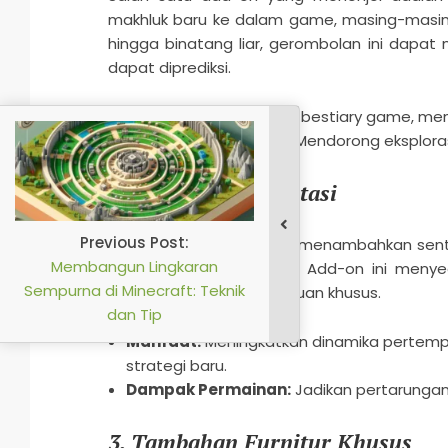
makhluk baru ke dalam game, masing-masing 
hingga binatang liar, gerombolan ini dapat
dapat diprediksi.
Manfaat:
Memperluas bestiary game, mena
Dampak Permainan:
Mendorong eksploras
2.
Mod Senjata Fantasi
Untuk pemain yang ingin menambahkan sent
Fantasi” sangat penting. Add-on ini meny
masing dengan kemampuan khusus.
Manfaat:
Meningkatkan dinamika pertemp
strategi baru.
Dampak Permainan:
Jadikan pertarungan
3.
Tambahan Furnitur Khusus