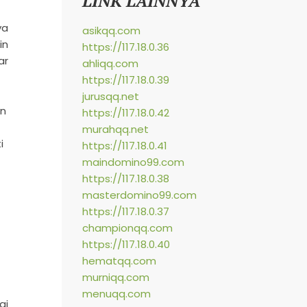
LINK LAINNYA
ya
asikqq.com
in
https://117.18.0.36
ar
ahliqq.com
https://117.18.0.39
jurusqq.net
an
https://117.18.0.42
murahqq.net
i
https://117.18.0.41
maindomino99.com
https://117.18.0.38
masterdomino99.com
https://117.18.0.37
championqq.com
https://117.18.0.40
hematqq.com
murniqq.com
menuqq.com
ai