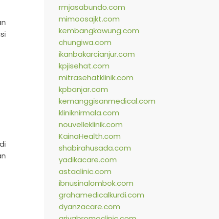
rmjasabundo.com
mimoosajkt.com
an
kembangkawung.com
si
chungiwa.com
ikanbakarcianjur.com
kpjisehat.com
mitrasehatklinik.com
kpbanjar.com
kemanggisanmedical.com
kliniknirmala.com
nouvelleklinik.com
KainaHealth.com
di
shabirahusada.com
an
yadikacare.com
astaclinic.com
ibnusinalombok.com
grahamedicalkurdi.com
dyanzacare.com
griyabromoclinic.com