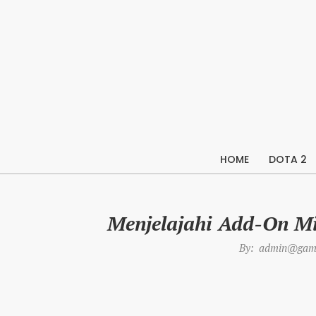
Skip
to
content
HOME
DOTA 2
Menjelajahi Add-On Mi
By:
admin@game