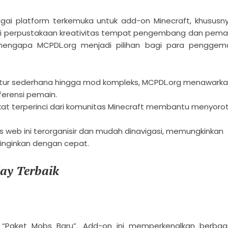
gai platform terkemuka untuk add-on Minecraft, khususn
bagai perpustakaan kreativitas tempat pengembang dan pema
mengapa MCPDL.org menjadi pilihan bagi para penggem
stur sederhana hingga mod kompleks, MCPDL.org menawark
erensi pemain.
at terperinci dari komunitas Minecraft membantu menyorot
s web ini terorganisir dan mudah dinavigasi, memungkinkan
nginkan dengan cepat.
ay Terbaik
“Paket Mobs Baru”. Add-on ini memperkenalkan berbag