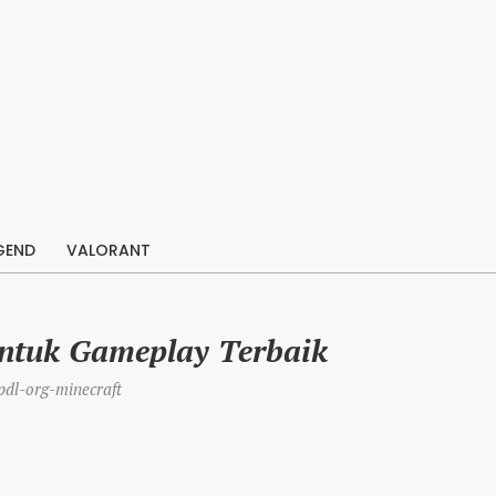
GEND
VALORANT
untuk Gameplay Terbaik
dl-org-minecraft