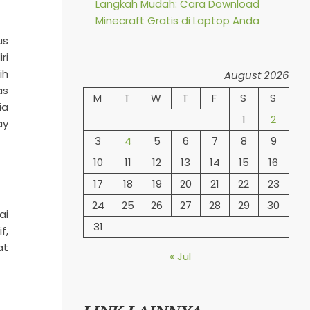
Langkah Mudah: Cara Download
Minecraft Gratis di Laptop Anda
us
ri
ih
August 2026
as
M
T
W
T
F
S
S
ia
1
2
ay
3
4
5
6
7
8
9
10
11
12
13
14
15
16
17
18
19
20
21
22
23
24
25
26
27
28
29
30
ai
31
f,
at
« Jul