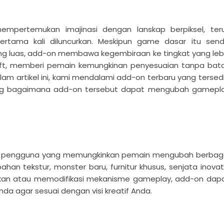
2
5
mpertemukan imajinasi dengan lanskap berpiksel, ter
rtama kali diluncurkan. Meskipun game dasar itu sendi
ng luas, add-on membawa kegembiraan ke tingkat yang leb
raft, memberi pemain kemungkinan penyesuaian tanpa bat
m artikel ini, kami mendalami add-on terbaru yang tersed
ng bagaimana add-on tersebut dapat mengubah gamepl
tan pengguna yang memungkinkan pemain mengubah berbag
an tekstur, monster baru, furnitur khusus, senjata inovati
atkan atau memodifikasi mekanisme gameplay, add-on dap
a agar sesuai dengan visi kreatif Anda.