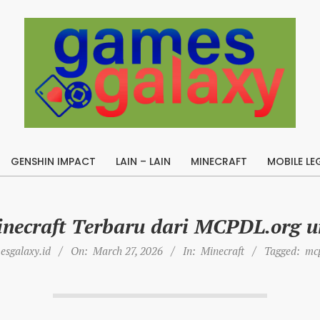
B
u
GENSHIN IMPACT
LAIN – LAIN
MINECRAFT
MOBILE LE
i
Primary
l
Navigation
Menu
d
necraft Terbaru dari MCPDL.org 
A
p
sgalaxy.id
On:
March 27, 2026
In:
Minecraft
Tagged:
mcp
e
x
L