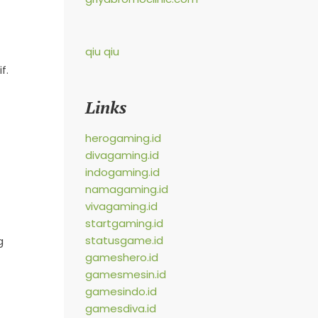
qiu qiu
f.
Links
herogaming.id
divagaming.id
indogaming.id
namagaming.id
vivagaming.id
startgaming.id
statusgame.id
g
gameshero.id
gamesmesin.id
gamesindo.id
gamesdiva.id