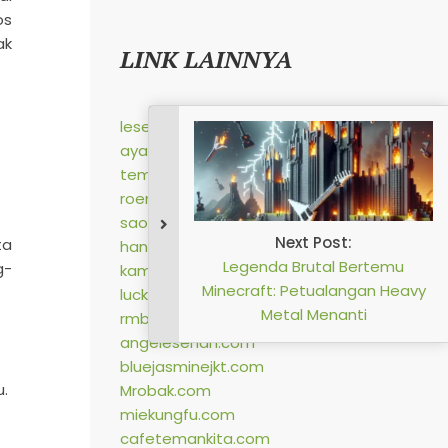
os
ak
LINK LAINNYA
lesehangurame.com
ayambakar7saudara.com
tempongpns.com
roemahkuliner.com
saoenkkito.com
ta
handayaniprima.com
g-
kampungmakan.com
luckycatck.com
rmbakoelkita.com
angelesehan.com
bluejasminejkt.com
.
Mrobak.com
miekungfu.com
cafetemankita.com