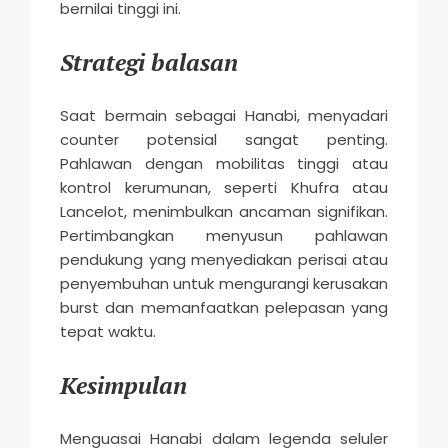
bernilai tinggi ini.
Strategi balasan
Saat bermain sebagai Hanabi, menyadari
counter potensial sangat penting.
Pahlawan dengan mobilitas tinggi atau
kontrol kerumunan, seperti Khufra atau
Lancelot, menimbulkan ancaman signifikan.
Pertimbangkan menyusun pahlawan
pendukung yang menyediakan perisai atau
penyembuhan untuk mengurangi kerusakan
burst dan memanfaatkan pelepasan yang
tepat waktu.
Kesimpulan
Menguasai Hanabi dalam legenda seluler