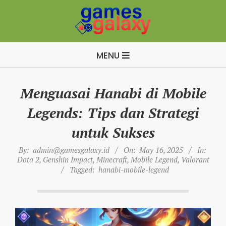
Skip
to
content
B
Primary
u
MENU
Navigation
i
Menu
l
Menguasai Hanabi di Mobile
d
Legends: Tips dan Strategi
A
p
untuk Sukses
e
By:
admin@gamesgalaxy.id
On:
May 16, 2025
In:
x
Dota 2
,
Genshin Impact
,
Minecraft
,
Mobile Legend
,
Valorant
Tagged:
hanabi-mobile-legend
L
e
g
e