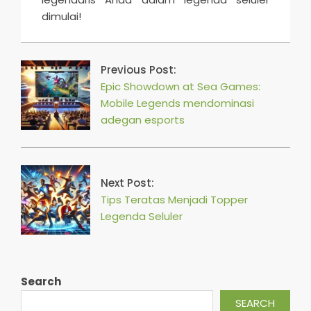
dimulai!
2025-
05-
Previous Post:
16
Epic Showdown at Sea Games:
Mobile Legends mendominasi
adegan esports
Next Post:
Tips Teratas Menjadi Topper
Legenda Seluler
Search
SEARCH