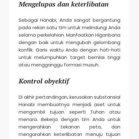
Mengelupas dan keterlibatan
Sebagai Hanabi, Anda sangat bergantung
pada rekan satu tim untuk melindungi Anda
selama perkelahian. Manfaatkan Higanbana
dengan baik untuk mengubah gelombang
konflik. Garis waktu Anda dengan hati-hati
untuk melumpuhkan target bernilai tinggi
atau mengganggu formasi musuh.
Kontrol obyektif
Di akhir pertandingan, kerusakan substansial
Hanabi membuatnya menjadi aset untuk
mengambil tujuan seperti Tuhan atau
menara. Bekerja dengan tim Anda untuk
mengerahkan tekanan peta, dan
mengarahkan keterlibatan menuju tujuan