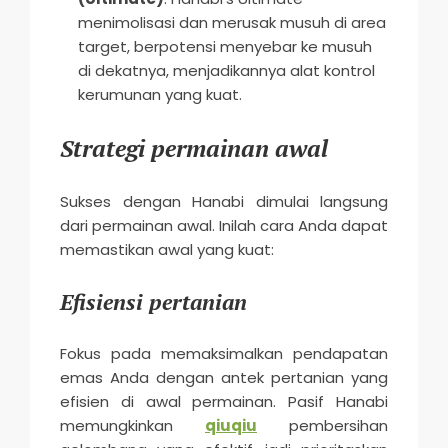
menimolisasi dan merusak musuh di area
target, berpotensi menyebar ke musuh
di dekatnya, menjadikannya alat kontrol
kerumunan yang kuat.
Strategi permainan awal
Sukses dengan Hanabi dimulai langsung
dari permainan awal. Inilah cara Anda dapat
memastikan awal yang kuat:
Efisiensi pertanian
Fokus pada memaksimalkan pendapatan
emas Anda dengan antek pertanian yang
efisien di awal permainan. Pasif Hanabi
memungkinkan
qiuqiu
pembersihan