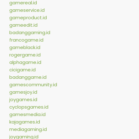
gamereal.id
gameservice.id
gameproduct.id
gameedit.id
badanggaming.id
francogame.id
gameblack.id
rogergame.id
alphagame.id
cicigame.id
badanggame.id
gamescommunity.id
gamesjoy.id
joygames.id
cyclopsgames.id
gamesmedia.id
kajagames.id
mediagaming.id
joygaming.id