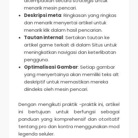
ditempatkan secara strategis untuk
menarik mesin pencari.
Deskripsi meta
: Ringkasan yang ringkas
dan menarik menyertai artikel untuk
menarik klik dalam hasil pencarian.
Tautan internal
: Sertakan tautan ke
artikel game terkait di dalam Situs untuk
meningkatkan navigasi dan keterlibatan
pengguna.
Optimalisasi Gambar
: Setiap gambar
yang menyertainya akan memiliki teks alt
deskriptif untuk memastikan mereka
diindeks oleh mesin pencari.
Dengan mengikuti praktik -praktik ini, artikel
ini bertujuan untuk berfungsi sebagai
panduan yang komprehensif dan otoritatif
tentang pro dan kontra menggunakan mod
legenda seluler.