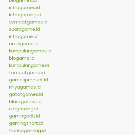
biogames.id
intragames.id
introgaming.id
tempatgames.id
suaragame.id
intragame.id
omnigame.id
kumpulangames.id
biogame.id
kumpulangame.id
tempatgame.id
gamesproduct.id
miyagames.id
gatotgames.id
blackgames.id
cicigaming.id
gamingedit.id
gamingshort.id
francogaming.id