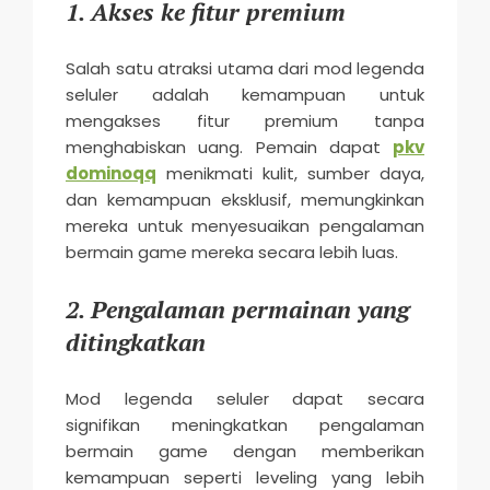
1. Akses ke fitur premium
Salah satu atraksi utama dari mod legenda
seluler adalah kemampuan untuk
mengakses fitur premium tanpa
menghabiskan uang. Pemain dapat
pkv
dominoqq
menikmati kulit, sumber daya,
dan kemampuan eksklusif, memungkinkan
mereka untuk menyesuaikan pengalaman
bermain game mereka secara lebih luas.
2. Pengalaman permainan yang
ditingkatkan
Mod legenda seluler dapat secara
signifikan meningkatkan pengalaman
bermain game dengan memberikan
kemampuan seperti leveling yang lebih