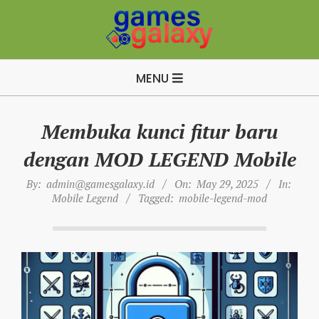
Skip
to
content
B
Primary
u
MENU
Navigation
i
Menu
l
Membuka kunci fitur baru
d
dengan MOD LEGEND Mobile
A
p
By:
admin@gamesgalaxy.id
On:
May 29, 2025
In:
Mobile Legend
Tagged:
mobile-legend-mod
e
x
L
e
g
e