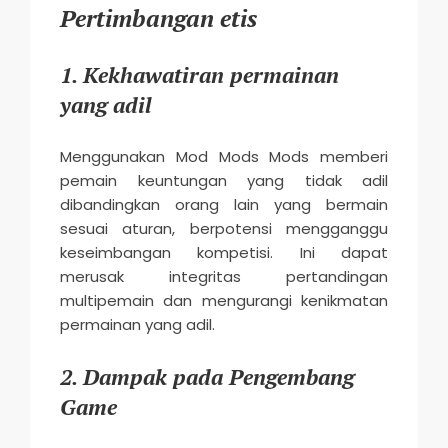
Pertimbangan etis
1. Kekhawatiran permainan
yang adil
Menggunakan Mod Mods Mods memberi
pemain keuntungan yang tidak adil
dibandingkan orang lain yang bermain
sesuai aturan, berpotensi mengganggu
keseimbangan kompetisi. Ini dapat
merusak integritas pertandingan
multipemain dan mengurangi kenikmatan
permainan yang adil.
2. Dampak pada Pengembang
Game