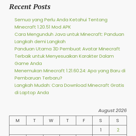
Recent Posts
Semua yang Perlu Anda Ketahui Tentang
Minecraft 1.20.51 Mod APK
Cara Mengunduh Java untuk Minecraft: Panduan
Langkah demi Langkah
Panduan Utama 3D Pembuat Avatar Minecraft
Terbaik untuk Menyesuaikan Karakter Dalam
Game Anda
Menemukan Minecraft 1.21.60.24: Apa yang Baru di
Pembaruan Terbaru?
Langkah Mudah: Cara Download Minecraft Gratis
di Laptop Anda
August 2026
M
T
W
T
F
S
S
1
2