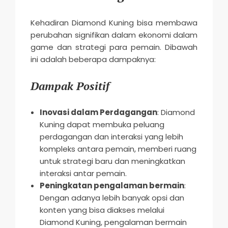
Kehadiran Diamond Kuning bisa membawa
perubahan signifikan dalam ekonomi dalam
game dan strategi para pemain. Dibawah
ini adalah beberapa dampaknya:
Dampak Positif
Inovasi dalam Perdagangan
: Diamond
Kuning dapat membuka peluang
perdagangan dan interaksi yang lebih
kompleks antara pemain, memberi ruang
untuk strategi baru dan meningkatkan
interaksi antar pemain.
Peningkatan pengalaman bermain
:
Dengan adanya lebih banyak opsi dan
konten yang bisa diakses melalui
Diamond Kuning, pengalaman bermain