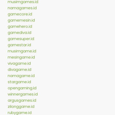
musimgames.id
namagames.id
gamecore.id
gamemesin.id
gamehero.id
gamediva.id
gamesuper.id
gamestar.id
musimgame.id
mesingame.id
vivagame.id
divagame.id
namagame.id
stargame.id
opengaming.id
winnergames.id
argusgames.id
zilonggame.id
rubygame.id