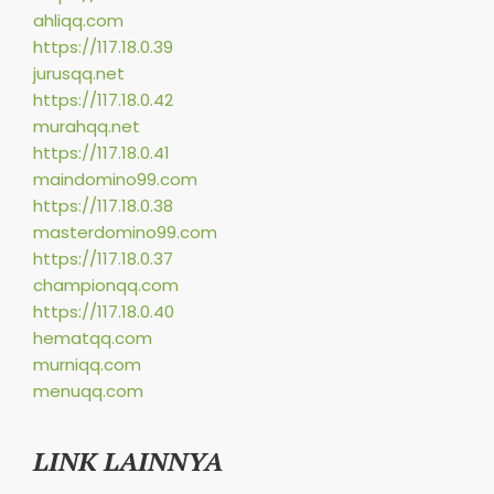
ahliqq.com
https://117.18.0.39
jurusqq.net
https://117.18.0.42
murahqq.net
https://117.18.0.41
maindomino99.com
https://117.18.0.38
masterdomino99.com
https://117.18.0.37
championqq.com
https://117.18.0.40
hematqq.com
murniqq.com
menuqq.com
LINK LAINNYA