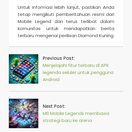
Untuk informasi lebih lanjut, pastikan Anda
tetap mengikuti pemberitahuan resmi dari
Mobile Legend dan terus terlibat dalam
komunitas untuk mendapatkan berita
terbaru mengenai perilisan Diamond Kuning.
2025-
07-
Previous Post:
14
Menjelajahi fitur terbaru di APK
legenda seluler untuk pengguna
Android
Next Post:
M6 Mobile Legends membawa
strategi baru ke arena