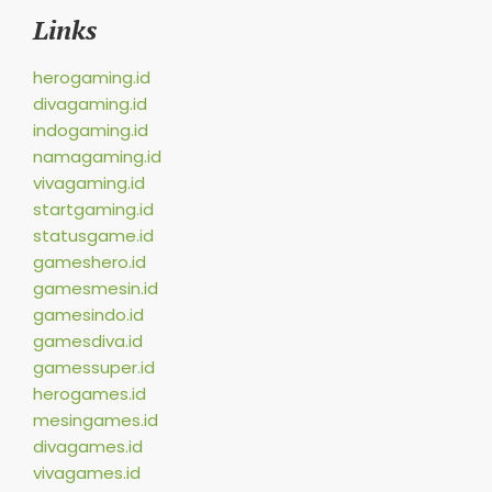
Links
herogaming.id
divagaming.id
indogaming.id
namagaming.id
vivagaming.id
startgaming.id
statusgame.id
gameshero.id
gamesmesin.id
gamesindo.id
gamesdiva.id
gamessuper.id
herogames.id
mesingames.id
divagames.id
vivagames.id