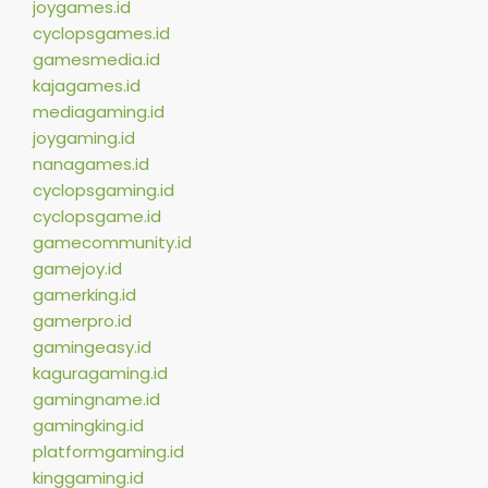
joygames.id
cyclopsgames.id
gamesmedia.id
kajagames.id
mediagaming.id
joygaming.id
nanagames.id
cyclopsgaming.id
cyclopsgame.id
gamecommunity.id
gamejoy.id
gamerking.id
gamerpro.id
gamingeasy.id
kaguragaming.id
gamingname.id
gamingking.id
platformgaming.id
kinggaming.id