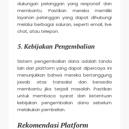
dukungan pelanggan yang responsif dan
membantu. Pastikan mereka memiliki
layanan pelanggan yang dapat dihubungi
melalui berbagai saluran, seperti email, live
chat, atau telepon.
5. Kebijakan Pengembalian
Sistem pengembalian dana adalah tanda
lain dari platform yang dapat dipercaya. Ini
menunjukkan bahwa mereka bertanggung
jawab atas transaksi dan bersedia
membantu jika terjadi masalah. Pastikan
untuk membaca syarat dan ketentuan
kebijakan pengembalian dana sebelum
melakukan pembelian.
Rekomendasi Platform