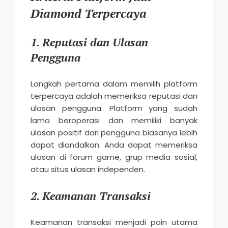
Diamond Terpercaya
1. Reputasi dan Ulasan
Pengguna
Langkah pertama dalam memilih platform
terpercaya adalah memeriksa reputasi dan
ulasan pengguna. Platform yang sudah
lama beroperasi dan memiliki banyak
ulasan positif dari pengguna biasanya lebih
dapat diandalkan. Anda dapat memeriksa
ulasan di forum game, grup media sosial,
atau situs ulasan independen.
2. Keamanan Transaksi
Keamanan transaksi menjadi poin utama