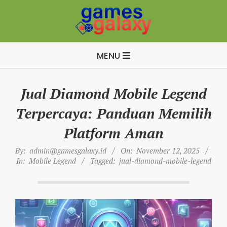
Skip
to
content
B
Primary
u
MENU
Navigation
i
Menu
l
Jual Diamond Mobile Legend
d
Terpercaya: Panduan Memilih
A
p
Platform Aman
e
By:
admin@gamesgalaxy.id
On:
November 12, 2025
x
In:
Mobile Legend
Tagged:
jual-diamond-mobile-legend
L
e
g
e