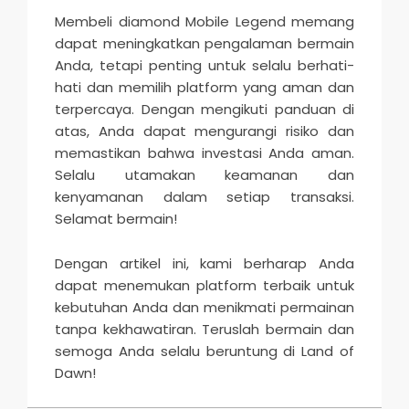
Membeli diamond Mobile Legend memang
dapat meningkatkan pengalaman bermain
Anda, tetapi penting untuk selalu berhati-
hati dan memilih platform yang aman dan
terpercaya. Dengan mengikuti panduan di
atas, Anda dapat mengurangi risiko dan
memastikan bahwa investasi Anda aman.
Selalu utamakan keamanan dan
kenyamanan dalam setiap transaksi.
Selamat bermain!
Dengan artikel ini, kami berharap Anda
dapat menemukan platform terbaik untuk
kebutuhan Anda dan menikmati permainan
tanpa kekhawatiran. Teruslah bermain dan
semoga Anda selalu beruntung di Land of
Dawn!
2025-