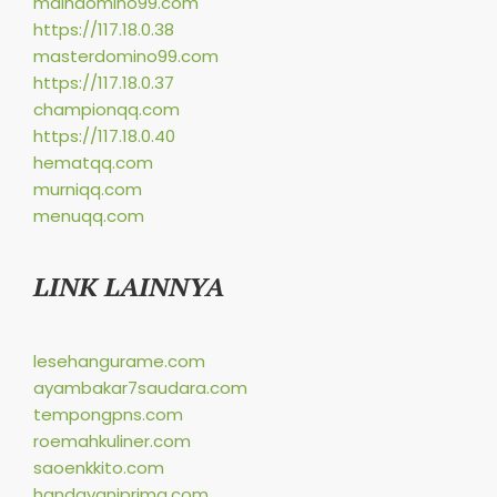
maindomino99.com
https://117.18.0.38
masterdomino99.com
https://117.18.0.37
championqq.com
https://117.18.0.40
hematqq.com
murniqq.com
menuqq.com
LINK LAINNYA
lesehangurame.com
ayambakar7saudara.com
tempongpns.com
roemahkuliner.com
saoenkkito.com
handayaniprima.com