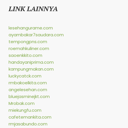
LINK LAINNYA
lesehangurame.com
ayambakar7saudara.com
tempongpns.com
roemahkuliner.com
saoenkkito.com
handayaniprima.com
kampungmakan.com
luckycatck.com
rmbakoelkita.com
angelesehan.com
bluejasminejkt.com
Mrobak.com
miekungfu.com
cafetemankita.com
rmjasabundo.com