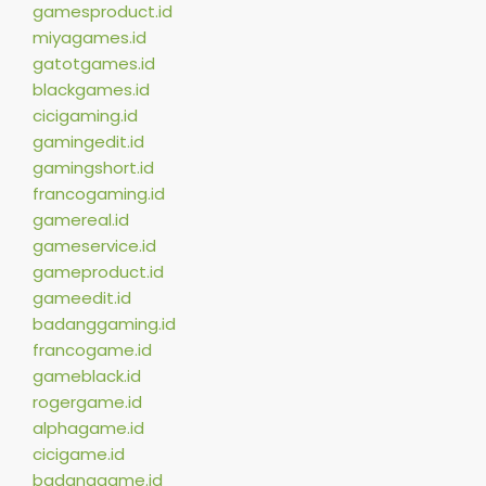
gamesproduct.id
miyagames.id
gatotgames.id
blackgames.id
cicigaming.id
gamingedit.id
gamingshort.id
francogaming.id
gamereal.id
gameservice.id
gameproduct.id
gameedit.id
badanggaming.id
francogame.id
gameblack.id
rogergame.id
alphagame.id
cicigame.id
badanggame.id