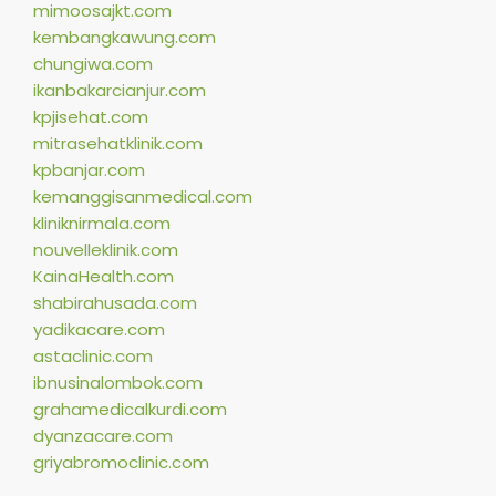
mimoosajkt.com
kembangkawung.com
chungiwa.com
ikanbakarcianjur.com
kpjisehat.com
mitrasehatklinik.com
kpbanjar.com
kemanggisanmedical.com
kliniknirmala.com
nouvelleklinik.com
KainaHealth.com
shabirahusada.com
yadikacare.com
astaclinic.com
ibnusinalombok.com
grahamedicalkurdi.com
dyanzacare.com
griyabromoclinic.com