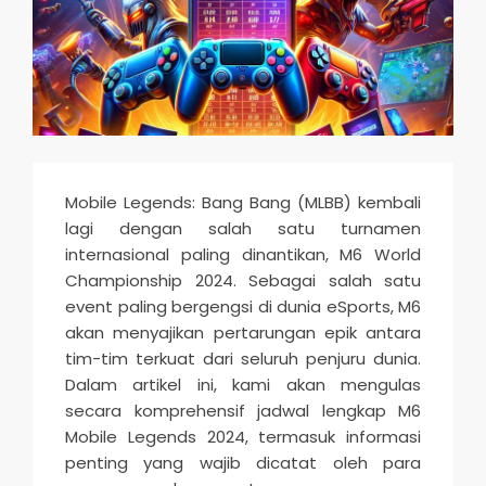
n
d
s
M
o
b
Mobile Legends: Bang Bang (MLBB) kembali
i
lagi dengan salah satu turnamen
l
internasional paling dinantikan, M6 World
e
Championship 2024. Sebagai salah satu
event paling bergengsi di dunia eSports, M6
2
akan menyajikan pertarungan epik antara
0
tim-tim terkuat dari seluruh penjuru dunia.
2
Dalam artikel ini, kami akan mengulas
5
secara komprehensif jadwal lengkap M6
Mobile Legends 2024, termasuk informasi
penting yang wajib dicatat oleh para