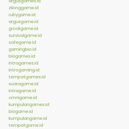
argusgames.id
zilonggame.id
rubygame.id
argusgame.id
grockgame.id
survivalgame.id
safegame.id
gamingbio.id
biogames.id
intragames.id
introgaming.id
tempatgames.id
suaragame.id
intragame.id
omnigame.id
kumpulangames.id
biogame.id
kumpulangame.id
tempatgame.id