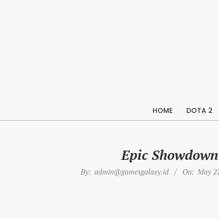
Skip
to
content
HOME
DOTA 2
Epic Showdown:
By:
admin@gamesgalaxy.id
On:
May 22