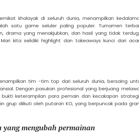
2
5
mikat khalayak di seluruh dunia, menampilkan kedalam
salah satu game seluler paling populer. Turnamen terba
drama yang menakjubkan, dan hasil yang tidak terdug
ri kita selidiki highlight dan takeaways kunci dari aca
nampilkan tim -tim top dari seluruh dunia, bersaing unt
ansial. Dengan pasukan profesional yang berjuang melaw
 bukti keterampilan para pemain dan kecakapan strategi
han grup diikuti oleh putaran KO, yang berpuncak pada gra
n yang mengubah permainan