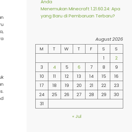
Anda
Menemukan Minecraft 1.21.60.24: Apa
yang Baru di Pembaruan Terbaru?
an
ru
a,
ra
August 2026
M
T
W
T
F
S
S
1
2
3
4
5
6
7
8
9
10
11
12
13
14
15
16
uk
an
17
18
19
20
21
22
23
s.
24
25
26
27
28
29
30
nd
31
« Jul