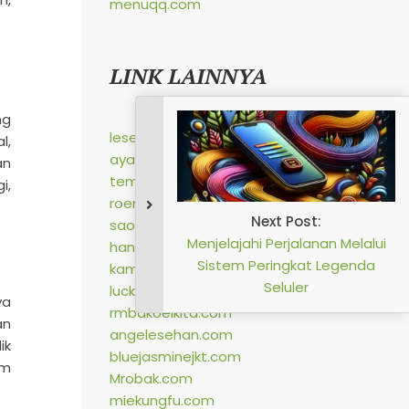
menuqq.com
LINK LAINNYA
ng
lesehangurame.com
l,
ayambakar7saudara.com
an
tempongpns.com
i,
roemahkuliner.com
saoenkkito.com
handayaniprima.com
kampungmakan.com
luckycatck.com
ya
rmbakoelkita.com
an
angelesehan.com
ik
bluejasminejkt.com
am
Mrobak.com
miekungfu.com