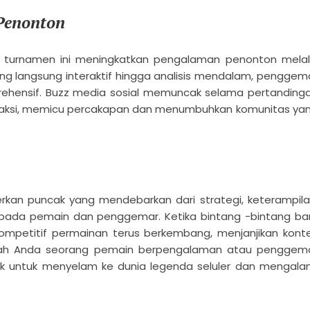
Penonton
, turnamen ini meningkatkan pengalaman penonton melal
ming langsung interaktif hingga analisis mendalam, penggem
ehensif. Buzz media sosial memuncak selama pertanding
reaksi, memicu percakapan dan menumbuhkan komunitas ya
an puncak yang mendebarkan dari strategi, keterampila
 pada pemain dan penggemar. Ketika bintang -bintang ba
kompetitif permainan terus berkembang, menjanjikan kont
kah Anda seorang pemain berpengalaman atau penggem
aik untuk menyelam ke dunia legenda seluler dan mengala