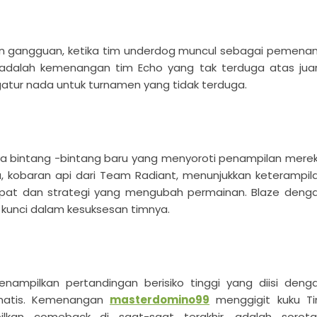
n gangguan, ketika tim underdog muncul sebagai pemena
adalah kemenangan tim Echo yang tak terduga atas jua
gatur nada untuk turnamen yang tidak terduga.
ya bintang -bintang baru yang menyoroti penampilan mere
 kobaran api dari Team Radiant, menunjukkan keterampil
pat dan strategi yang mengubah permainan. Blaze deng
 kunci dalam kesuksesan timnya.
enampilkan pertandingan berisiko tinggi yang diisi deng
amatis. Kemenangan
masterdomino99
menggigit kuku T
kan comeback di saat-saat terakhir, adalah sorota