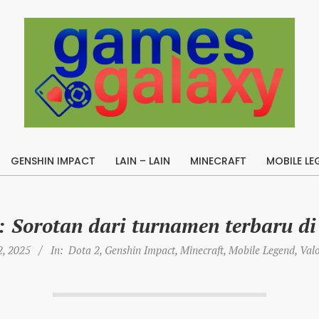
B
u
GENSHIN IMPACT
LAIN – LAIN
MINECRAFT
MOBILE LE
i
Primary
l
Navigation
Menu
d
 Sorotan dari turnamen terbaru di
A
p
, 2025
In:
Dota 2
,
Genshin Impact
,
Minecraft
,
Mobile Legend
,
Val
e
x
L