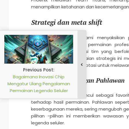
menampilkan ketahanan dan kecemerlangan 
Strategi dan meta shift
Sepanjang turnamen, kami menyaksikan
mencerminkan dinamika permainan profesi
mempengaruhi komposisi tim yang berfo
medan perang. Penyesuaian strategis ini 
dengan tim terus beradaptasi untuk melawan
Pilihan dan Larangan Pahlawan
Beberapa pahlawan muncul sebagai favorit
terhadap hasil permainan. Pahlawan seper
keserbagunaan mereka, sering mengubah gel
pilihan -pilihan ini memberikan wawasan
legenda seluler.