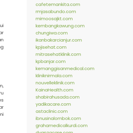
cafetemankita.com
rmjasabundo.com
mimoosajkt.com
ui
kembangkawung.com
ar
chungiwa.com
an
ikanbakarcianjur.com
ng
kpjisehat.com
mitrasehatklinik.com
kpbanjar.com
kemanggisanmedical.com
kliniknirmala.com
nouvelleklinik.com
n,
KainaHealth.com
ru
shabirahusada.com
es
yadikacare.com
ar
astaclinic.com
mi
ibnusinalombok.com
grahamedicalkurdi.com
dyanzacare.com