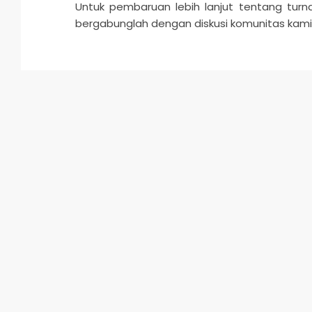
Untuk pembaruan lebih lanjut tentang turn
bergabunglah dengan diskusi komunitas kami 
2025-
05-
22