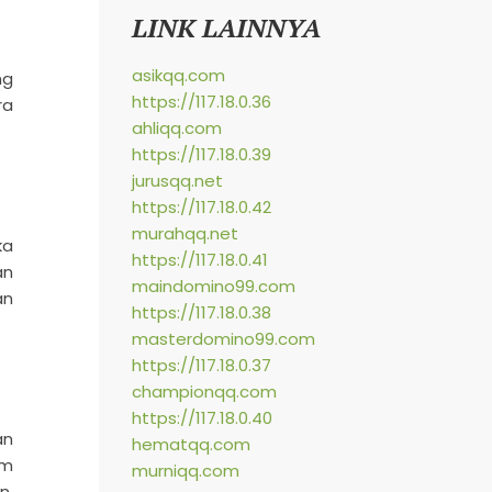
LINK LAINNYA
asikqq.com
ng
https://117.18.0.36
ra
ahliqq.com
https://117.18.0.39
jurusqq.net
https://117.18.0.42
murahqq.net
ka
https://117.18.0.41
an
maindomino99.com
an
https://117.18.0.38
masterdomino99.com
https://117.18.0.37
championqq.com
https://117.18.0.40
an
hematqq.com
im
murniqq.com
n,