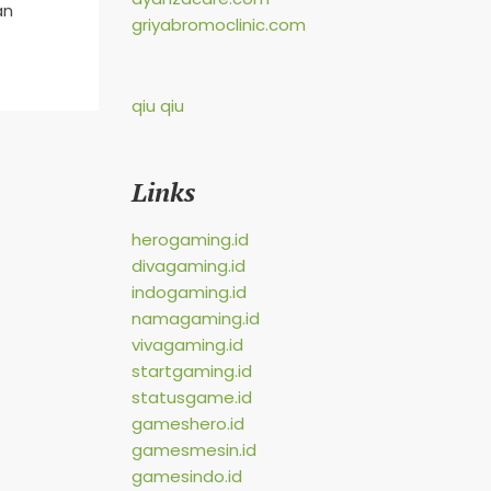
an
griyabromoclinic.com
qiu qiu
Links
herogaming.id
divagaming.id
indogaming.id
namagaming.id
vivagaming.id
startgaming.id
statusgame.id
gameshero.id
gamesmesin.id
gamesindo.id