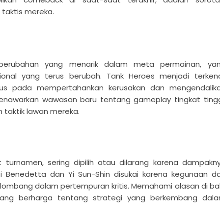
taktis mereka.
 perubahan yang menarik dalam meta permainan, ya
onal yang terus berubah. Tank Heroes menjadi terkena
kus pada mempertahankan kerusakan dan mengendalik
menawarkan wawasan baru tentang gameplay tingkat tingg
 taktik lawan mereka.
 turnamen, sering dipilih atau dilarang karena dampakn
ti Benedetta dan Yi Sun-Shin disukai karena kegunaan d
ombang dalam pertempuran kritis. Memahami alasan di bal
 yang berharga tentang strategi yang berkembang dal